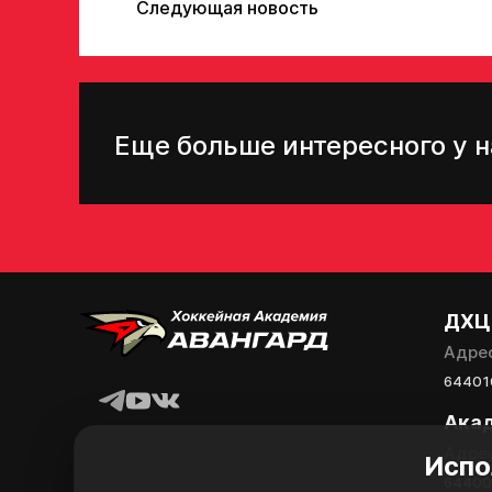
Следующая новость
Еще больше интересного у н
ДХЦ
Адре
644010
Ака
Адре
Испо
644008