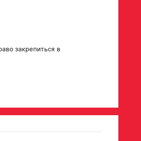
а ссылку на облачное хранилище, на которое загружены
раво закрепиться в
тавителя
нного представителя
условия обработки
Отправить», вы принимаете
нных Ассоциации ХК Авангард
опадает в базу скаутского отдела Академии