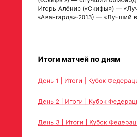
Игорь Алёнис («Скифы») — «Лу
«Авангарда»-2013) — «Лучший в
Рост, вес игрока
Опыт игры в хоккей
Итоги матчей по дням
Амплуа игрока
День 1 | Итоги | Кубок Федер
если опыта игры нет, оставьте это поле пустым
День 2 | Итоги | Кубок Федер
ФИО законного представителя
День 3 | Итоги | Кубок Федер
Номер телефона законного представителя