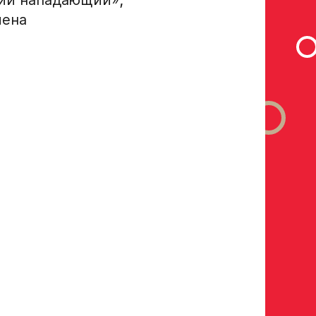
мена
рока на сайте r-hockey или trackhockey
 выступления в Первенстве России среди федеральных
ckey-of-russia/docs/youthcomp/
)) обязателен для тех, кто
манды, за которую играет спортсмен
 в двух крайних играх