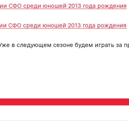
ации СФО среди юношей 2013 года рождения
Поместите в строку ответ
видео
условия обработки
е
ации СФО среди юношей 2013 года рождения
нгард
Игровой номер
о отдела Академии
Уже в следующем сезоне будем играть за п
ФИО законного предс
дставителем игрока
Номер телефона зако
Нажимая кнопку «
персональных да
Отправленная заявка п
«Авангард»