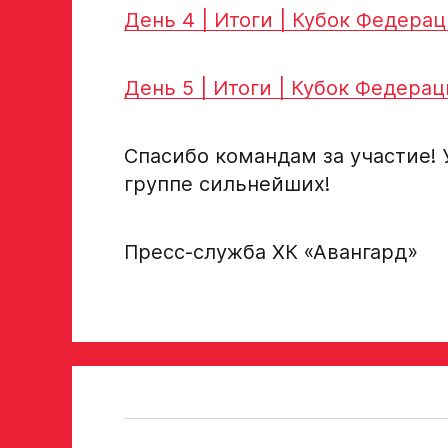
День 4 | Итоги | Кубок Федер
Нажимая кнопку «Отправить», вы принимает
День 5 | Итоги | Кубок Федер
персональных данных Ассоциации ХК Ава
Отправленная заявка попадает в базу скаутског
Спасибо командам за участие! 
«Авангард»
группе сильнейших!
В случае положительного ответа с законным пре
свяжутся по указанному в заявке номеру!
Пресс-служба ХК «Авангард»
Отправить