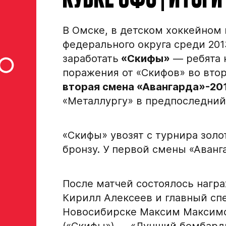
В Омске, в детском хоккейном
федерального округа среди 201
заработать
«Скифы»
— ребята 
поражения от «Скифов» во втор
вторая смена «Авангарда»-20
«Металлургу» в предпоследний,
«Скифы» увозят с турнира золот
Заявка на просмотр в Хок
бронзу. У первой смены «Аванга
Академию «Авангард»
ФИО игрока
После матчей состоялось нагр
Кирилл Алексеев и главный сп
Новосибирске Максим Максимо
Дата рождения игрока полностью
(«Скифы») — «Лучший бомбард