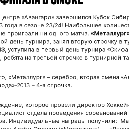
Академию «
 центре «Авангард» завершился Кубок Сиби
Форма только для
3 года в сезоне 23/24! Наибольшее количес
2007 г. р. — набо
не проиграли ни одного матча.
«Металлург
ФИО игрока
ой день турнира, занял вторую строчку в 
13,
уступила в первый день турнира «Скиф
 ребята на третьей строчке в турнирной т
Дата рождения игрок
о, «Металлург» – серебро, вторая смена «А
кейную
рда»-2013 – 4-я строчка.
Рост игрока
аждение, которое провели директор Хокке
Вес игрока
ециалист отдела проведения соревнований
в. Индивидуальные награды получили: М
ир»; Артём Орешин («Металлург») — «Лучш