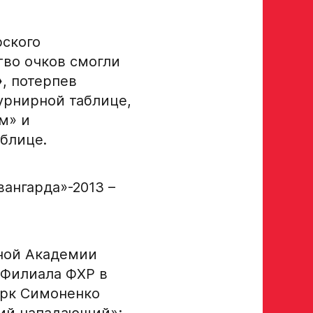
Авангард»
рского
 игроков 2008–2014 гг. р.
тво очков смогли
р закрыт
»
, потерпев
турнирной таблице,
ам» и
аблице.
а полностью
вангарда»-2013 –
йной Академии
 Филиала ФХР в
арк Симоненко
ий нападающий»;