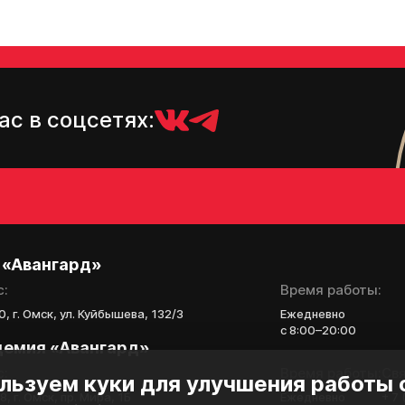
В случае положительно
свяжутся по указанном
ас в соцсетях:
 «Авангард»
с:
Время работы:
, г. Омск, ул. Куйбышева, 132/3
Ежедневно
с 8:00–20:00
демия «Авангард»
с:
Время работы:
Свя
льзуем куки для улучшения работы 
, г. Омск, пр. Мира, 1Б
Ежедневно
+ 7