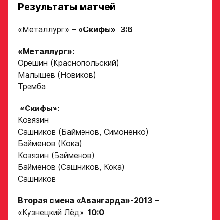
Результаты матчей
«Металлург» –
«Скифы»
3:6
Заявка
«Металлург»:
на просмотр
Орешин (Краснопольский)
в Хоккейную
Малышев (Новиков)
Тремба
Академию
«Авангард»
«Скифы»:
Ковязин
Форма только
Сашников (Байменов, Симоненко)
для игроков 2008–
Байменов (Кока)
2014 гг. р.
Ковязин (Байменов)
2007 г. р. — набор
Байменов (Сашников, Кока)
закрыт
Сашников
ФИО игрока
Вторая смена «Авангарда»-2013
–
«Кузнецкий Лёд»
10:0