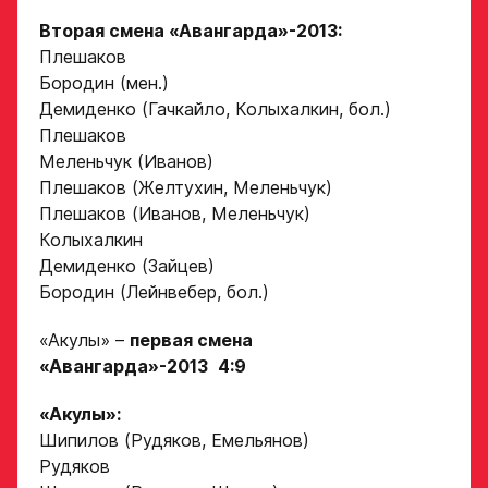
Вторая смена «Авангарда»-2013:
Дата рождения игрока
Заявка
полностью
Плешаков
Бородин (мен.)
на просмотр
Демиденко (Гачкайло, Колыхалкин, бол.)
в Хоккейную
Плешаков
Рост игрока
Академию
Меленьчук (Иванов)
«Авангард»
Плешаков (Желтухин, Меленьчук)
Плешаков (Иванов, Меленьчук)
Вес игрока
Колыхалкин
ФИО игрока
Демиденко (Зайцев)
Бородин (Лейнвебер, бол.)
Амплуа игрока
Дата рождения игрока
«Акулы» –
первая смена
полностью
«Авангарда»-2013
4:9
«Акулы»:
Ссылка на профиль
игрока на сайте r-
Шипилов (Рудяков, Емельянов)
Рост, вес игрока
hockey или trackhockey
Рудяков