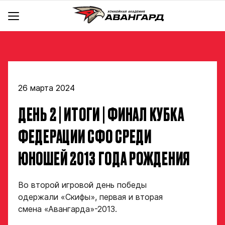
АКАДЕМИЯ
КОМАНДА
Об Академии
BACKYARD
Команды
Инфраструктура
Руководство
Документы
26 марта 2024
Тренерский штаб
Школа чир спорта «Черри»
hawk.ru
ДЕНЬ 2 | ИТОГИ | ФИНАЛ КУБКА
Крылья
Отдел скаутинга
Новости
Ястребы
Магазин
Отдел по хоккейным операциям
Контакты
ФЕДЕРАЦИИ СФО СРЕДИ
Отдел цифрового анализа и видеоаналитики
Стать партнером
ЮНОШЕЙ 2013 ГОДА РОЖДЕНИЯ
Медицинский департамент
Детский сайт КХЛ
Научно-методический отдел
Академия в соцсетях
Во второй игровой день победы
Учебно-воспитательный отдел
одержали «Скифы», первая и вторая
Отдел психологического сопровождения
смена «Авангарда»-2013.