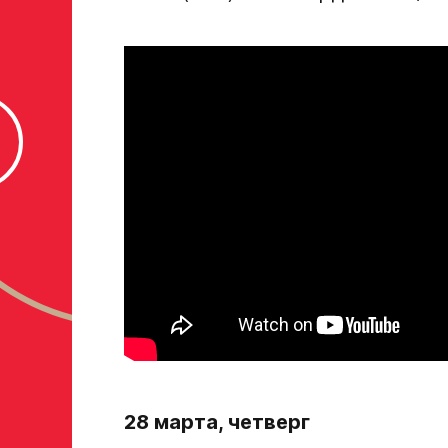
если опыта игры нет, оставьте это поле пустым
ФИО законного представителя
Номер телефона законного представителя
Нажимая кнопку «Отправить», вы принимает
персональных данных Ассоциации ХК Ава
Отправленная заявка попадает в базу скаутског
«Авангард»
В случае положительного ответа с законным пре
свяжутся по указанному в заявке номеру!
28 марта, четверг