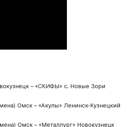
Рост игрока
Вес игрока
Амплуа игрока
Ссылка на профиль иг
овокузнецк – «СКИФЫ» с. Новые Зори
Обращаем внимание: опыт
округов (
https://fhr.ru/ho
подаёт заявку.
 смена) Омск – «Акулы» Ленинск-Кузнецкий
Название школы / ко
СПАСИБО ЗА ЗАЯВКУ!
в настоящее время
 смена) Омск – «Металлург» Новокузнецк