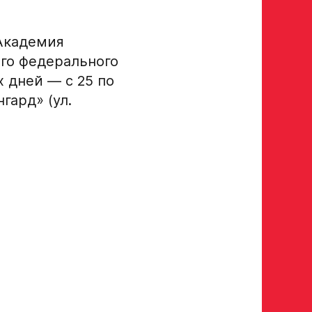
 Академия
го федерального
х дней — с 25 по
гард» (ул.