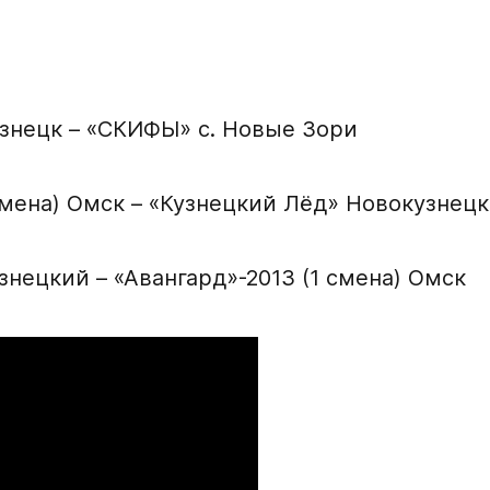
узнецк – «СКИФЫ» с. Новые Зори
Заявка на п
Академию «
 смена) Омск – «Кузнецкий Лёд» Новокузнецк
Форма только для
знецкий – «Авангард»-2013 (1 смена) Омск
2007 г. р. — набо
ФИО игрока
Дата рождения игрок
кейную