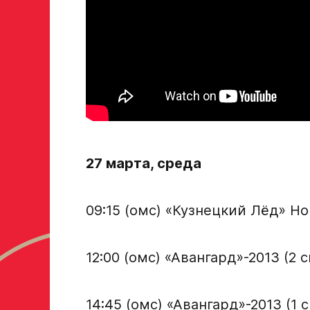
Академию «Авангард»
ФИО игрока
Дата рождения игрока полностью
Рост, вес игрока
27 марта, среда
09:15 (омс) «Кузнецкий Лёд» Н
Опыт игры в хоккей
12:00 (омс) «Авангард»-2013 (2
Амплуа игрока
14:45 (омс) «Авангард»-2013 (1