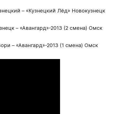
узнецкий – «Кузнецкий Лёд» Новокузнецк
Нажимая кнопку «
персональных да
знецк – «Авангард»-2013 (2 смена) Омск
Отправленная заявка п
«Авангард»
ори – «Авангард»-2013 (1 смена) Омск
В случае положительно
свяжутся по указанном