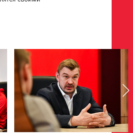
тавителя
нного представителя
условия обработки
Отправить», вы принимаете
нных Ассоциации ХК Авангард
опадает в базу скаутского отдела Академии
го ответа с законным представителем игрока
у в заявке номеру!