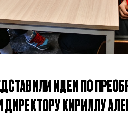
2007 г. р. — набо
ФИО игрока
Дата рождения игрок
кейную
Рост игрока
ЕДСТАВИЛИ ИДЕИ ПО ПРЕО
Вес игрока
 ДИРЕКТОРУ КИРИЛЛУ АЛЕ
Амплуа игрока