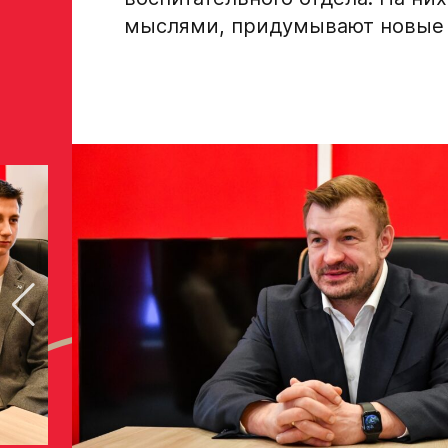
персональных данных Ассоциации ХК Ава
мыслями, придумывают новые 
Отправленная заявка попадает в базу скаутског
«Авангард»
В случае положительного ответа с законным пре
свяжутся по указанному в заявке номеру!
Отправить