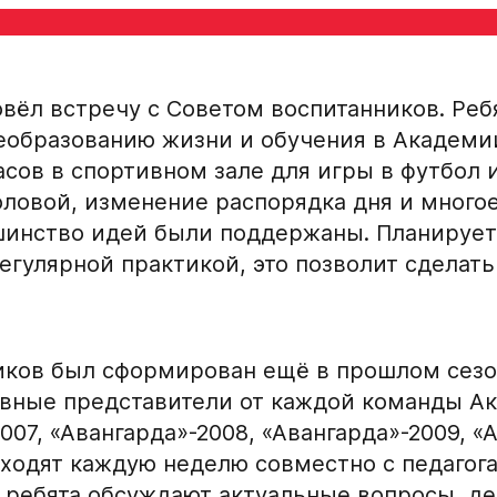
Ссылка на профиль иг
Обращаем внимание: опыт
вёл встречу с Советом воспитанников. Реб
округов (
https://fhr.ru/ho
еобразованию жизни и обучения в Академи
подаёт заявку.
ов в спортивном зале для игры в футбол и
Название школы / ко
СПАСИБО ЗА ЗАЯВКУ!
ловой, изменение распорядка дня и многое
в настоящее время
инство идей были поддержаны. Планируетс
Если данные ученика соответствуют
регулярной практикой, это позволит сдела
требованиям для обучения в Академии, мы
Хват клюшки
свяжемся с вами в течение 5 рабочих дней.
иков был сформирован ещё в прошлом сезон
Ok
Нарезки игровых смен
ивные представители от каждой команды А
007, «Авангарда»-2008, «Авангарда»-2009, «
Поместите в строку ответ
оходят каждую неделю совместно с педагог
видео
х ребята обсуждают актуальные вопросы, д
условия обработки
е