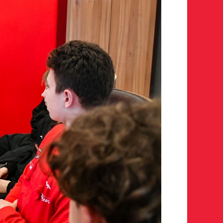
росмотр в Хоккейную
Авангард»
 игроков 2008–2014 гг. р.