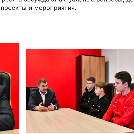
нгард
Игровой номер
проекты и мероприятия.
о отдела Академии
ФИО законного предс
дставителем игрока
Номер телефона зако
Нажимая кнопку «
персональных да
Отправленная заявка п
«Авангард»
В случае положительно
свяжутся по указанном