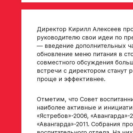
Опыт игры в хоккей
Директор Кирилл Алексеев про
руководителю свои идеи по пр
— введение дополнительных час
Амплуа игрока
обновление меню питания в сто
совместного обсуждения больш
если опыта игры нет, оставьте это поле пустым
встречи с директором станут 
проще и эффективнее.
ФИО законного представителя
Отметим, что Совет воспитанн
Номер телефона законного представителя
наиболее активные и инициат
«Ястребов»-2006, «Авангарда»-2
«Авангарда»-2011. Собрания пр
воспитательного отдела. На ни
Нажимая кнопку «Отправить», вы принимает