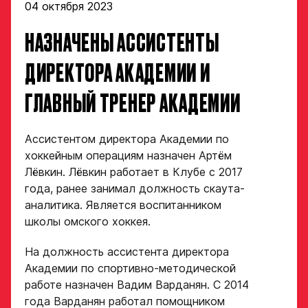
04 октября 2023
НАЗНАЧЕНЫ АССИСТЕНТЫ
ДИРЕКТОРА АКАДЕМИИ И
Заявка
ГЛАВНЫЙ ТРЕНЕР АКАДЕМИИ
на просмотр
в Хоккейную
Ассистентом директора Академии по
Академию
хоккейным операциям назначен Артём
«Авангард»
Лёвкин. Лёвкин работает в Клубе с 2017
года, ранее занимал должность скаута-
Форма только
аналитика. Является воспитанником
для игроков 2008–
школы омского хоккея.
2014 гг. р.
2007 г. р. — набор
На должность ассистента директора
закрыт
Академии по спортивно-методической
работе назначен Вадим Варданян. С 2014
ФИО игрока
года Варданян работал помощником