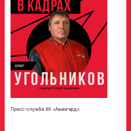
Поместите в строку ответа
Нажимая кнопку
ссылку на облачное
«Отправить»,
хранилище, на которое
вы принимаете
загружены видео
условия
обработки
Игровой номер
персональных
данных
Ассоциации
ХК Авангард
ФИО законного
представителя
Отправленная заявка
попадает в базу
скаутского отдела
Академии «Авангард»
Номер телефона
законного
В случае положительного
представителя
Пресс-служба ХК «Авангард»
ответа с законным
представителем игрока
свяжутся по указанному
в заявке номеру!