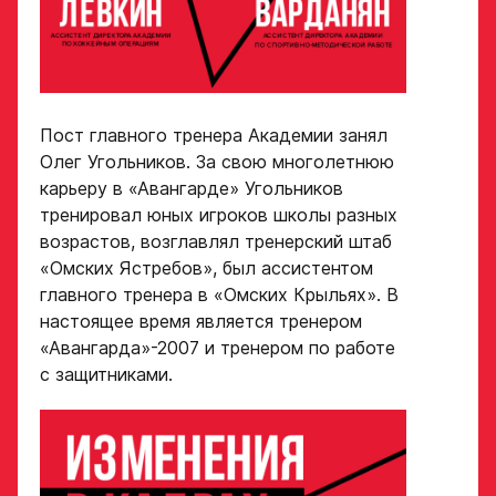
Обращаем внимание: опыт
Опыт игры в хоккей
выступления в Первенстве
России среди федеральных
округов (
https://fhr.ru/hockey-
Пост главного тренера Академии занял
of-russia/docs/youthcomp/
))
Олег Угольников. За свою многолетнюю
обязателен для тех, кто
Амплуа игрока
подаёт заявку.
карьеру в «Авангарде» Угольников
тренировал юных игроков школы разных
Название школы /
если опыта игры нет,
возрастов, возглавлял тренерский штаб
команды, за которую
оставьте это поле пустым
играет спортсмен
«Омских Ястребов», был ассистентом
в настоящее время
СПАСИБО ЗА ЗАЯВКУ!
главного тренера в «Омских Крыльях». В
ФИО законного
представителя
настоящее время является тренером
Если данные ученика соответствуют
«Авангарда»-2007 и тренером по работе
требованиям для обучения в Академии, мы
с защитниками.
Хват клюшки
свяжемся с вами в течение 5 рабочих дней.
Номер телефона
законного
Ok
представителя
Нарезки игровых смен
в двух крайних играх