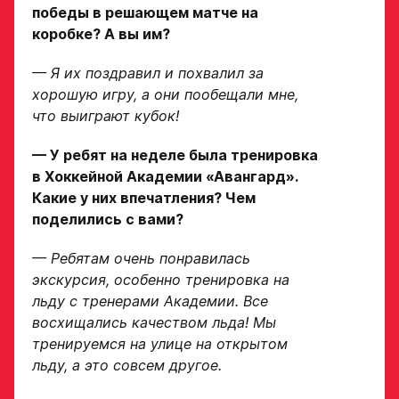
победы в решающем матче на
обработки
Игровой номер
персональных
коробке? А вы им?
данных
Ассоциации
— Я их поздравил и похвалил за
ХК Авангард
хорошую игру, а они пообещали мне,
ФИО законного
что выиграют кубок!
представителя
Отправленная заявка
попадает в базу
— У ребят на неделе была тренировка
скаутского отдела
в Хоккейной Академии «Авангард».
Академии «Авангард»
Номер телефона
Какие у них впечатления? Чем
законного
В случае положительного
поделились с вами?
представителя
ответа с законным
представителем игрока
— Ребятам очень понравилась
свяжутся по указанному
экскурсия, особенно тренировка на
в заявке номеру!
льду с тренерами Академии. Все
Нажимая кнопку
восхищались качеством льда! Мы
«Отправить»,
тренируемся на улице на открытом
вы принимаете
Отправить
условия
льду, а это совсем другое.
обработки
персональных