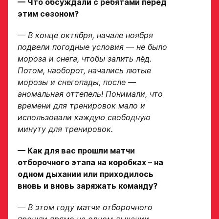
— Что обсуждали с ребятами перед
в Хоккейную
этим сезоном?
Рост игрока
Академию
— В конце октября, начале ноября
«Авангард»
подвели погодные условия — не было
мороза и снега, чтобы залить лёд.
Вес игрока
ФИО игрока
Потом, наоборот, начались лютые
морозы и снегопады, после —
аномальная оттепель! Понимали, что
Амплуа игрока
Дата рождения игрока
времени для тренировок мало и
полностью
использовали каждую свободную
минуту для тренировок.
Ссылка на профиль
— Как для вас прошли матчи
игрока на сайте r-
Рост, вес игрока
hockey или trackhockey
отборочного этапа на коробках – на
одном дыхании или приходилось
вновь и вновь заряжать команду?
Обращаем внимание: опыт
Опыт игры в хоккей
выступления в Первенстве
— В этом году матчи отборочного
России среди федеральных
округов (
https://fhr.ru/hockey-