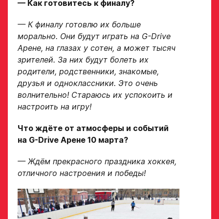
— Как готовитесь к финалу?
данных
Ассоциации
— К финалу готовлю их больше
ХК Авангард
морально. Они будут играть на G-Drive
Арене, на глазах у сотен, а может тысяч
Отправленная заявка
зрителей. За них будут болеть их
попадает в базу
родители, родственники, знакомые,
скаутского отдела
Академии «Авангард»
друзья и одноклассники. Это очень
волнительно! Стараюсь их успокоить и
В случае положительного
настроить на игру!
ответа с законным
представителем игрока
свяжутся по указанному
Что ждёте от атмосферы и событий
в заявке номеру!
на G-
Drive
Арене 10 марта?
— Ждём прекрасного праздника хоккея,
отличного настроения и победы!
Отправить