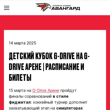
АКАДЕМИЯ
КОМАНДА
Об Академии
BACKYARD
Команды
Инфраструктура
Руководство
Документы
14 марта 2025
Тренерский штаб
Школа чир спорта «Черри»
hawk.ru
ДЕТСКИЙ КУБОК G-DRIVE НА G-
Крылья
Отдел скаутинга
Новости
Ястребы
Магазин
Отдел по хоккейным операциям
Контакты
DRIVE АРЕНЕ | РАСПИСАНИЕ И
Отдел цифрового анализа и видеоаналитики
Стать партнером
БИЛЕТЫ
Медицинский департамент
Детский сайт КХЛ
Научно-методический отдел
Академия в соцсетях
15 марта на
G-Drive Арене
пройдут
Учебно-воспитательный отдел
финалы соревнований
в стиле
Отдел психологического сопровождения
фиджитал
: хоккейный турнир дополнит
захватывающий этап на
симуляторах