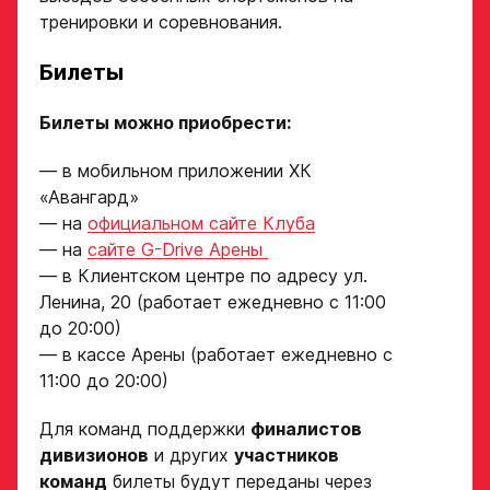
для игроков 2008–
тренировки и соревнования.
2014 гг. р.
2007 г. р. — набор
Билеты
закрыт
Билеты можно приобрести:
ФИО игрока
— в мобильном приложении ХК
«Авангард»
Дата рождения игрока
— на
официальном сайте Клуба
Заявка
полностью
— на
сайте G-Drive Арены
на просмотр
— в Клиентском центре по адресу ул.
в Хоккейную
Ленина, 20 (работает ежедневно с 11:00
Рост игрока
до 20:00)
Академию
— в кассе Арены (работает ежедневно с
«Авангард»
11:00 до 20:00)
Вес игрока
ФИО игрока
Для команд поддержки
финалистов
дивизионов
и других
участников
команд
билеты будут переданы через