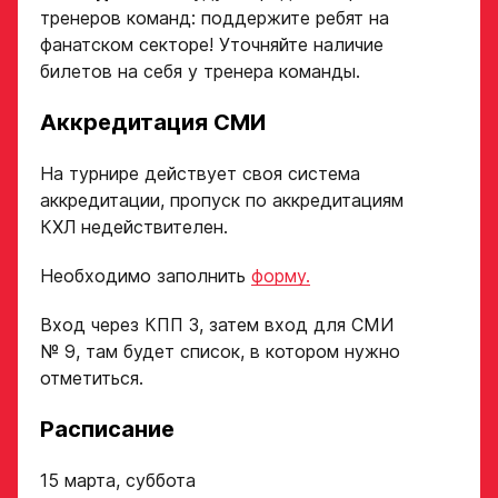
тренеров команд: поддержите ребят на
Амплуа игрока
Дата рождения игрока
фанатском секторе! Уточняйте наличие
полностью
билетов на себя у тренера команды.
Ссылка на профиль
Аккредитация СМИ
игрока на сайте r-
Рост, вес игрока
hockey или trackhockey
На турнире действует своя система
аккредитации, пропуск по аккредитациям
Обращаем внимание: опыт
КХЛ недействителен.
Опыт игры в хоккей
выступления в Первенстве
России среди федеральных
Необходимо заполнить
форму.
округов (
https://fhr.ru/hockey-
of-russia/docs/youthcomp/
))
обязателен для тех, кто
Амплуа игрока
Вход через КПП 3, затем вход для СМИ
подаёт заявку.
№ 9, там будет список, в котором нужно
Название школы /
отметиться.
если опыта игры нет,
команды, за которую
оставьте это поле пустым
играет спортсмен
Расписание
в настоящее время
СПАСИБО ЗА ЗАЯВКУ!
ФИО законного
представителя
15 марта, суббота
Если данные ученика соответствуют