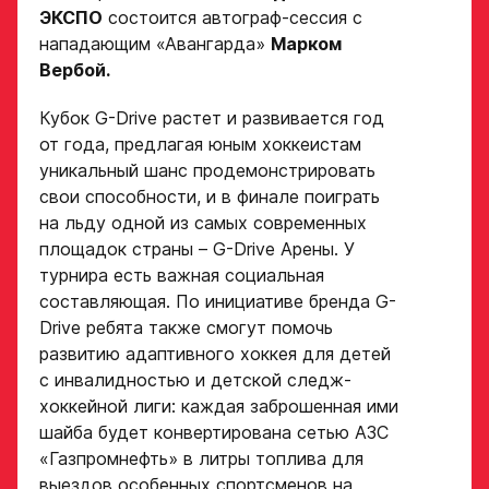
ЭКСПО
состоится автограф-сессия с
нападающим «Авангарда»
Марком
Вербой.
Кубок G-Drive растет и развивается год
от года, предлагая юным хоккеистам
уникальный шанс продемонстрировать
свои способности, и в финале поиграть
на льду одной из самых современных
площадок страны – G-Drive Арены. У
турнира есть важная социальная
Заявка
составляющая. По инициативе бренда G-
на просмотр
Drive ребята также смогут помочь
в Хоккейную
развитию адаптивного хоккея для детей
Академию
с инвалидностью и детской следж-
хоккейной лиги: каждая заброшенная ими
«Авангард»
шайба будет конвертирована сетью АЗС
«Газпромнефть» в литры топлива для
Форма только
выездов особенных спортсменов на