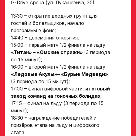
G-Drive Арена (ул. Лукашевича, 35)
требованиям для обучения в Академии, мы
Хват клюшки
свяжемся с вами в течение 5 рабочих дней.
13:30 – открытие входных групп для
Номер телефона
гостей и болельщиков, начало
законного
Ok
представителя
программы в фойе;
Нарезки игровых смен
14:40 – церемония открытия;
в двух крайних играх
15:00 – первый матч 1/2 финала на льду:
«Титан» – «Омские стрижи»
(3 периода
по 15 минут);
Поместите в строку ответа
Нажимая кнопку
ссылку на облачное
«Отправить»,
16:00 – второй матч 1/2 финала на льду:
хранилище, на которое
вы принимаете
«Ледовые Акулы»– «Бурые Медведи»
загружены видео
условия
(3 периода по 15 минут);
обработки
Игровой номер
17:00 – финал цифровой части:
персональных
итоговый
данных
заезд команд на гоночных болидах
;
Ассоциации
17:15 – финал на льду (3 периода по 15
ХК Авангард
минут);
ФИО законного
представителя
18:30 – награждение победителей и
Отправленная заявка
призёров этапа на льду и цифрового
попадает в базу
этапа.
скаутского отдела