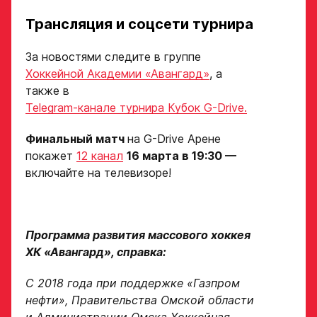
Академии «Авангард»
Номер телефона
Трансляция и соцсети турнира
законного
В случае положительного
представителя
ответа с законным
За новостями следите в группе
представителем игрока
свяжутся по указанному
Хоккейной Академии «Авангард»
, а
в заявке номеру!
также в
Telegram-канале турнира Кубок G-Drive.
Нажимая кнопку
«Отправить»,
Финальный матч
на G-Drive Арене
вы принимаете
Отправить
условия
покажет
12 канал
16 марта в 19:30 —
обработки
включайте на телевизоре!
персональных
данных
Ассоциации
ХК Авангард
Программа развития массового хоккея
ХК «Авангард», справка:
Отправленная заявка
попадает в базу
С 2018 года при поддержке «Газпром
скаутского отдела
Академии «Авангард»
нефти», Правительства Омской области