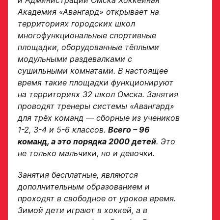
и Администрации Омска Хоккейная
В случае положительного
Академия «Авангард» открывает на
ответа с законным
представителем игрока
территориях городских школ
свяжутся по указанному
многофункциональные спортивные
в заявке номеру!
площадки, оборудованные тёплыми
модульными раздевалками с
сушильными комнатами. В настоящее
Отправить
время такие площадки функционируют
на территориях 32 школ Омска. Занятия
проводят тренеры системы «Авангард»
для трёх команд — сборные из учеников
1-2, 3-4 и 5-6 классов.
Всего – 96
команд, а это порядка 2000 детей
. Это
не только мальчики, но и девочки.
Занятия бесплатные, являются
дополнительным образованием и
проходят в свободное от уроков время.
Зимой дети играют в хоккей, а в