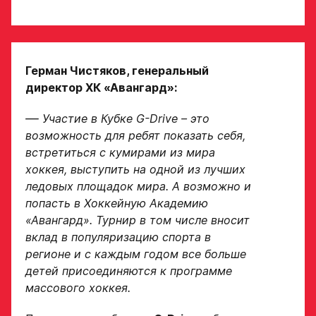
ФИО игрока
Дата рождения игрока
Герман Чистяков, генеральный
Заявка
полностью
директор ХК «Авангард»:
на просмотр
—
Участие в Кубке G-Drive – это
в Хоккейную
Рост игрока
возможность для ребят показать себя,
Академию
встретиться с кумирами из мира
«Авангард»
хоккея, выступить на одной из лучших
ледовых площадок мира. А возможно и
Вес игрока
ФИО игрока
попасть в Хоккейную Академию
«Авангард». Турнир в том числе вносит
вклад в популяризацию спорта в
Амплуа игрока
регионе и с каждым годом все больше
Дата рождения игрока
полностью
детей присоединяются к программе
массового хоккея.
Ссылка на профиль