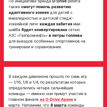
По инициативе бренда
G-Drive
ребята
игрока на сайте r-
Рост, вес игрока
также
смогут помочь развитию
hockey или trackhockey
адаптивного хоккея
для детей с
инвалидностью и детской следж-
Обращаем внимание: опыт
Опыт игры в хоккей
хоккейной лиги:
каждая забитая
ими
выступления в Первенстве
шайба
будет конвертирована
сетью
России среди федеральных
округов (
https://fhr.ru/hockey-
АЗС «Газпромнефть»
в литры топлива
of-russia/docs/youthcomp/
))
для выездов особенных спортсменов на
обязателен для тех, кто
Амплуа игрока
тренировки и соревнования.
подаёт заявку.
Название школы /
если опыта игры нет,
команды, за которую
оставьте это поле пустым
играет спортсмен
в настоящее время
СПАСИБО ЗА ЗАЯВКУ!
ФИО законного
представителя
В каждом дивизионе прошло по семь игр
Если данные ученика соответствуют
— 1/16, 1/8 и 1/4, по результатам которых
требованиям для обучения в Академии, мы
определились четыре сильнейшие
Хват клюшки
свяжемся с вами в течение 5 рабочих дней.
команды — именно они примут участие в
Номер телефона
главном финале
на G-Drive Арене
в
законного
Ok
представителя
марте. Напомним, что
8 марта
команды