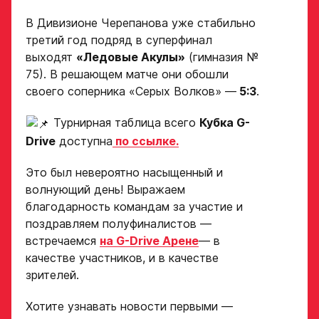
в заявке номеру!
В Дивизионе Черепанова уже стабильно
Нажимая кнопку
третий год подряд в суперфинал
«Отправить»,
выходят
«Ледовые Акулы»
(гимназия №
вы принимаете
Отправить
75). В решающем матче они обошли
условия
обработки
своего соперника «Серых Волков» —
5:3
.
персональных
данных
Турнирная таблица всего
Кубка G-
Ассоциации
Drive
доступна
по ссылке.
ХК Авангард
Это был невероятно насыщенный и
Отправленная заявка
волнующий день! Выражаем
попадает в базу
благодарность командам за участие и
скаутского отдела
поздравляем полуфиналистов —
Академии «Авангард»
встречаемся
на G-Drive Арене
— в
В случае положительного
качестве участников, и в качестве
ответа с законным
зрителей.
представителем игрока
свяжутся по указанному
в заявке номеру!
Хотите узнавать новости первыми —