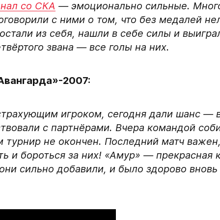
нал со СКА
— эмоционально сильные. Много
Поговорили с ними о том, что без медалей н
Дата рождения игрок
остали из себя, нашли в себе силы и выигра
твёртого звана — все голы на них.
кейную
Рост игрока
Авангарда»-2007:
Вес игрока
страхующим игроком, сегодня дали шанс — в
ствовали с партнёрами. Вчера командой соб
ом турнир не окончен. Последний матч важен
Амплуа игрока
ь и бороться за них! «Амур» — прекрасная 
ни сильно добавили, и было здорово вновь 
Ссылка на профиль иг
Обращаем внимание: опыт