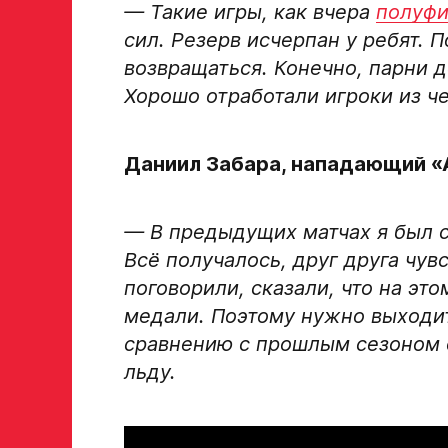
— Такие игры, как вчера
полуфи
сил. Резерв исчерпан у ребят. 
возвращаться. Конечно, парни д
Хорошо отработали игроки из че
Заявка на просмотр в Хок
Академию «Авангард»
Даниил Забара, нападающий «
ФИО игрока
— В предыдущих матчах я был 
Всё получалось, друг друга чув
Дата рождения игрока полностью
поговорили, сказали, что на эт
медали. Поэтому нужно выходит
сравнению с прошлым сезоном о
Рост, вес игрока
льду.
Опыт игры в хоккей