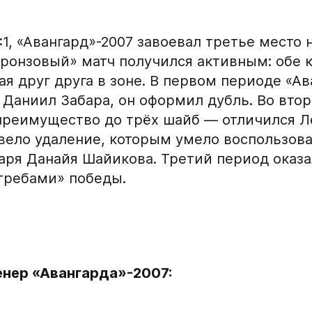
1, «Авангард»-2007 завоевал третье место 
Бронзовый» матч получился активным: обе
я друг друга в зоне. В первом периоде «А
 Даниил Забара, он оформил дубль. Во вто
преимущество до трёх шайб — отличился Л
вело удаление, которым умело воспользова
таря Данайя Шайикова. Третий период оказ
требами» победы.
Заявка на п
Академию «
Форма только для
2007 г. р. — набо
енер «Авангарда»-2007:
ФИО игрока