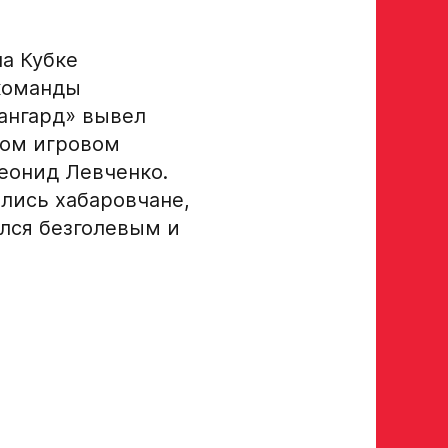
на Кубке
 команды
вангард» вывел
ром игровом
еонид Левченко.
лись хабаровчане,
ался безголевым и
росмотр в Хоккейную
Авангард»
 игроков 2008–2014 гг. р.
р закрыт