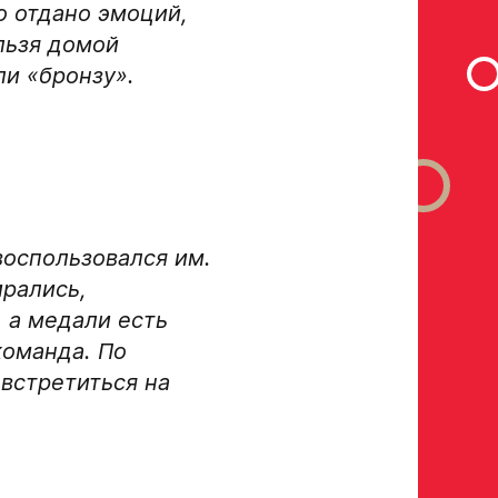
 отдано эмоций,
ельзя домой
а полностью
ли «бронзу».
оспользовался им.
ирались,
, а медали есть
команда. По
встретиться на
рока на сайте r-hockey или trackhockey
 выступления в Первенстве России среди федеральных