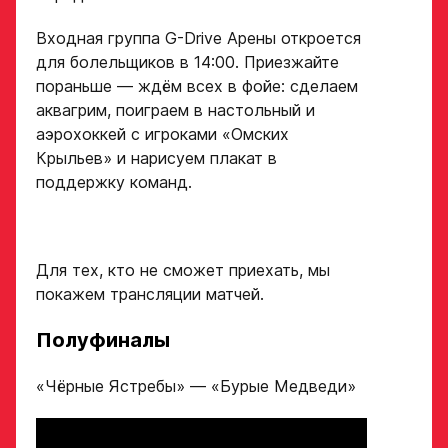
Дата рождения игрока
Входная группа G-Drive Арены откроется
Заявка
полностью
для болельщиков в 14:00. Приезжайте
на просмотр
пораньше — ждём всех в фойе: сделаем
аквагрим, поиграем в настольный и
в Хоккейную
аэрохоккей с игроками «Омских
Рост игрока
Академию
Крыльев» и нарисуем плакат в
«Авангард»
поддержку команд.
Вес игрока
ФИО игрока
Для тех, кто не сможет приехать, мы
покажем трансляции матчей.
Амплуа игрока
Дата рождения игрока
полностью
Полуфиналы
«Чёрные Ястребы» — «Бурые Медведи»
Ссылка на профиль
игрока на сайте r-
Рост, вес игрока
hockey или trackhockey