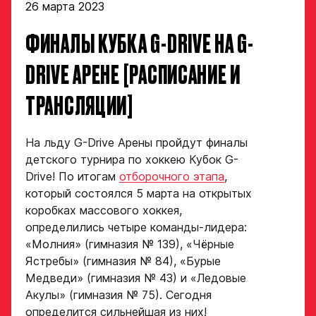
26 марта 2023
ФИНАЛЫ КУБКА G-DRIVE НА G-
DRIVE АРЕНЕ [РАСПИСАНИЕ И
Заявка
на просмотр
ТРАНСЛЯЦИИ]
в Хоккейную
Академию
На льду G-Drive Арены пройдут финалы
«Авангард»
детского турнира по хоккею Кубок G-
Drive! По итогам
отборочного этапа
,
Форма только
который состоялся 5 марта на открытых
для игроков 2008–
коробках массового хоккея,
2014 гг. р.
определились четыре команды-лидера:
2007 г. р. — набор
«Молния» (гимназия № 139), «Чёрные
закрыт
Ястребы» (гимназия № 84), «Бурые
Медведи» (гимназия № 43) и «Ледовые
ФИО игрока
Акулы» (гимназия № 75). Сегодня
определится сильнейшая из них!