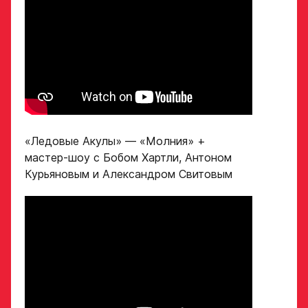
Обращаем внимание: опыт
Опыт игры в хоккей
выступления в Первенстве
России среди федеральных
округов (
https://fhr.ru/hockey-
of-russia/docs/youthcomp/
))
обязателен для тех, кто
Амплуа игрока
подаёт заявку.
Название школы /
если опыта игры нет,
команды, за которую
«Ледовые Акулы» — «Молния» +
оставьте это поле пустым
играет спортсмен
мастер-шоу с Бобом Хартли, Антоном
в настоящее время
СПАСИБО ЗА ЗАЯВКУ!
ФИО законного
Курьяновым и Александром Свитовым
представителя
Если данные ученика соответствуют
требованиям для обучения в Академии, мы
Хват клюшки
свяжемся с вами в течение 5 рабочих дней.
Номер телефона
законного
Ok
представителя
Нарезки игровых смен
в двух крайних играх