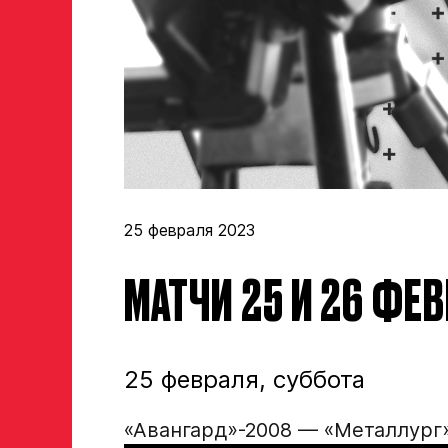
Заявка на просмотр в Хок
Академию «Авангард»
ФИО игрока
25 февраля 2023
Дата рождения игрока полностью
МАТЧИ 25 И 26 ФЕ
Рост, вес игрока
25 февраля, суббота
Опыт игры в хоккей
«Авангард»-2008 — «Металлург