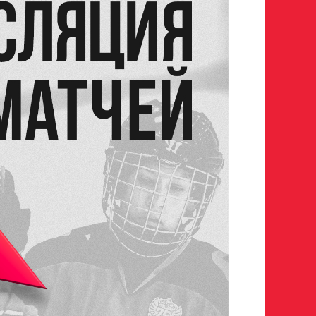
росмотр в Хоккейную
Авангард»
 игроков 2008–2014 гг. р.
р закрыт