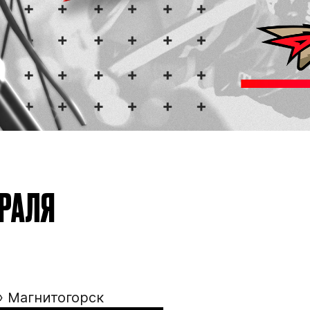
Дата рождения игрок
кейную
Рост игрока
Вес игрока
ВРАЛЯ
Амплуа игрока
Ссылка на профиль иг
Обращаем внимание: опыт
» Магнитогорск
округов (
https://fhr.ru/ho