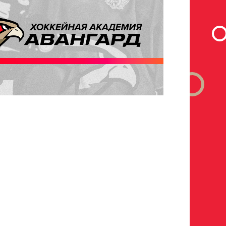
а полностью
рока на сайте r-hockey или trackhockey
 выступления в Первенстве России среди федеральных
ckey-of-russia/docs/youthcomp/
)) обязателен для тех, кто