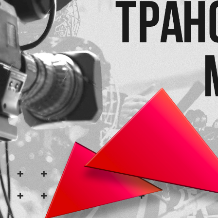
Заявка на п
Академию «
Форма только для
2007 г. р. — набо
ФИО игрока