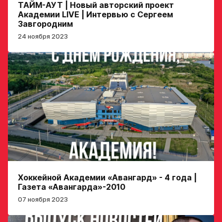
ТАЙМ-АУТ | Новый авторский проект
в Хоккейную
Академии LIVE | Интервью с Сергеем
Рост игрока
Завгородним
Академию
24 ноября 2023
«Авангард»
Вес игрока
ФИО игрока
Амплуа игрока
Дата рождения игрока
полностью
Ссылка на профиль
игрока на сайте r-
Рост, вес игрока
hockey или trackhockey
Хоккейной Академии «Авангард» - 4 года |
Газета «Авангарда»-2010
Обращаем внимание: опыт
Опыт игры в хоккей
07 ноября 2023
выступления в Первенстве
России среди федеральных
округов (
https://fhr.ru/hockey-