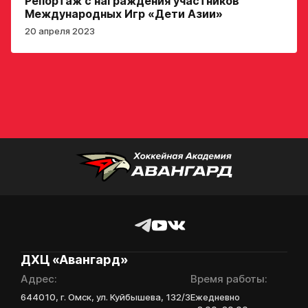
Репортаж с награждения участников
данных
Международных Игр «Дети Азии»
Ассоциации
20 апреля 2023
ХК Авангард
Отправленная заявка
попадает в базу
скаутского отдела
Академии «Авангард»
В случае положительного
ответа с законным
представителем игрока
свяжутся по указанному
в заявке номеру!
Отправить
ДХЦ «Авангард»
Адрес:
Время работы:
644010, г. Омск, ул. Куйбышева, 132/3
Ежедневно