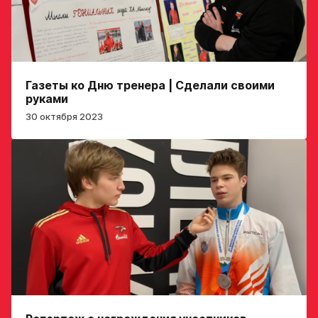
обработки
Игровой номер
персональных
данных
Ассоциации
ХК Авангард
ФИО законного
Газеты ко Дню тренера | Сделали своими
представителя
руками
Отправленная заявка
30 октября 2023
попадает в базу
скаутского отдела
Академии «Авангард»
Номер телефона
законного
В случае положительного
представителя
ответа с законным
представителем игрока
свяжутся по указанному
в заявке номеру!
Нажимая кнопку
«Отправить»,
вы принимаете
Отправить
условия
обработки
персональных