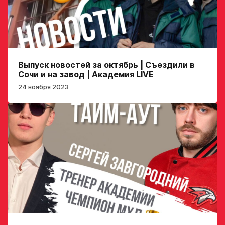
Заявка
на просмотр
в Хоккейную
Академию
«Авангард»
Выпуск новостей за октябрь | Съездили в
Сочи и на завод | Академия LIVE
Форма только
24 ноября 2023
для игроков 2008–
2014 гг. р.
2007 г. р. — набор
закрыт
ФИО игрока
Дата рождения игрока
Заявка
полностью
на просмотр