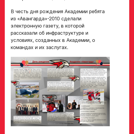
В честь дня рождения Академии ребята
Ссылка на профиль
игрока на сайте r-
из «Авангарда»-2010 сделали
Рост, вес игрока
hockey или trackhockey
электронную газету, в которой
рассказали об инфраструктуре и
условиях, созданных в Академии, о
Обращаем внимание: опыт
Опыт игры в хоккей
командах и их заслугах.
выступления в Первенстве
России среди федеральных
округов (
https://fhr.ru/hockey-
of-russia/docs/youthcomp/
))
обязателен для тех, кто
Амплуа игрока
подаёт заявку.
Название школы /
если опыта игры нет,
команды, за которую
оставьте это поле пустым
играет спортсмен
в настоящее время
СПАСИБО ЗА ЗАЯВКУ!
ФИО законного
представителя
Если данные ученика соответствуют
требованиям для обучения в Академии, мы
Хват клюшки
свяжемся с вами в течение 5 рабочих дней.