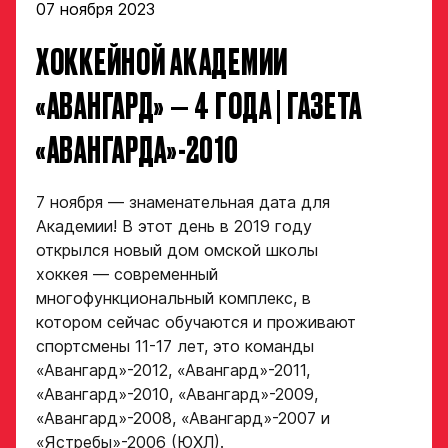
07 ноября 2023
закрыт
ХОККЕЙНОЙ АКАДЕМИИ
ФИО игрока
«АВАНГАРД» — 4 ГОДА | ГАЗЕТА
«АВАНГАРДА»-2010
Дата рождения игрока
Заявка
полностью
на просмотр
7 ноября — знаменательная дата для
в Хоккейную
Академии! В этот день в 2019 году
Рост игрока
Академию
открылся новый дом омской школы
хоккея — современный
«Авангард»
многофункциональный комплекс, в
котором сейчас обучаются и проживают
Вес игрока
ФИО игрока
спортсмены 11-17 лет, это команды
«Авангард»-2012, «Авангард»-2011,
«Авангард»-2010, «Авангард»-2009,
Амплуа игрока
Дата рождения игрока
«Авангард»-2008, «Авангард»-2007 и
полностью
«Ястребы»-2006 (ЮХЛ).