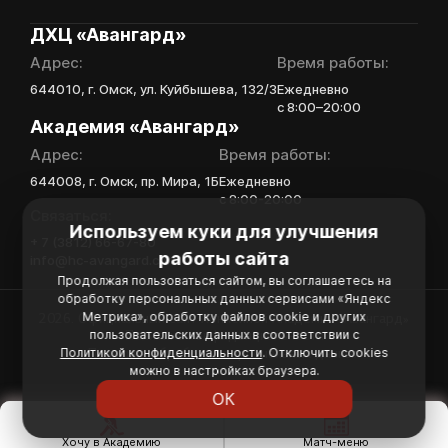
ДХЦ «Авангард»
Адрес:
Время работы:
644010, г. Омск, ул. Куйбышева, 132/3
Ежедневно
с 8:00–20:00
Академия «Авангард»
Адрес:
Время работы:
644008, г. Омск, пр. Мира, 1Б
Ежедневно
с 8:00-20:00
Связаться:
Используем куки для улучшения
+ 7 (3812) 66-67-80
работы сайта
info@hc-avangard.com
Продолжая пользоваться сайтом, вы соглашаетесь на
обработку персональных данных сервисами «Яндекс
Метрика», обработку файлов cookie и других
2026. Официальный сайт Хоккейной Академии «Авангард»
пользовательских данных в соответствии с
Политика конфиденциальности
Политикой конфиденциальности
. Отключить cookies
Политика обработки персональных данных
можно в настройках браузера.
ОК
Хочу в Академию
Матч-меню