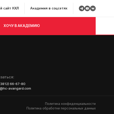
й сайт КХЛ
Академия в соцсетях
ХОЧУ В АКАДЕМИЮ
росмотр в Хоккейную
Авангард»
 игроков 2008–2014 гг. р.
р закрыт
заться:
 (3812) 66-67-80
а полностью
o@hc-avangard.com
Политика конфиденциальности
Политика обработки персональных данных