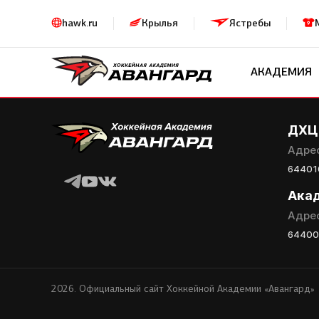
hawk.ru
Крылья
Ястребы
АКАДЕМИЯ
Заявка на просмотр в Хок
Академию «Авангард»
ДХЦ
ФИО игрока
Адре
644010
Ака
Дата рождения игрока полностью
Адре
644008
Рост, вес игрока
2026. Официальный сайт Хоккейной Академии «Авангард»
Опыт игры в хоккей