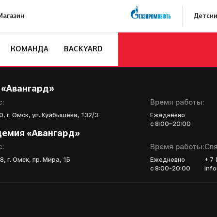
Магазин
Детски
КОМАНДА
BACKYARD
кейную
Заявка на п
Академию «
 «Авангард»
Форма только для
с:
Время работы:
2007 г. р. — набо
, г. Омск, ул. Куйбышева, 132/3
Ежедневно
с 8:00–20:00
ФИО игрока
демия «Авангард»
с:
Время работы:
Свя
, г. Омск, пр. Мира, 1Б
Ежедневно
+ 7
Дата рождения игрок
с 8:00-20:00
inf
Рост игрока