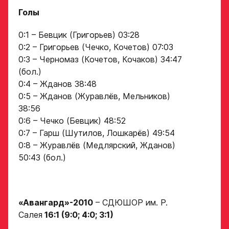
Голы
0:1 – Бевцик (Григорьев) 03:28
0:2 – Григорьев (Чечко, Кочетов) 07:03
Заявка
0:3 – Черномаз (Кочетов, Кочаков) 34:47
на просмотр
(бол.)
0:4 – Жданов 38:48
в Хоккейную
0:5 – Жданов (Журавлёв, Мельников)
Академию
38:56
«Авангард»
0:6 – Чечко (Бевцик) 48:52
0:7 – Гарш (Шутилов, Лошкарёв) 49:54
Форма только
0:8 – Журавлёв (Медлярский, Жданов)
для игроков 2008–
50:43 (бол.)
2014 гг. р.
2007 г. р. — набор
закрыт
«Авангард»-2010
– СДЮШОР им. Р.
ФИО игрока
Салея
16:1 (9:0; 4:0; 3:1)