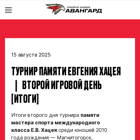
АКАДЕМИЯ
КОМАНДА
Об Академии
BACKYARD
Команды
Инфраструктура
Руководство
Документы
15 августа 2025
Тренерский штаб
Школа чир спорта «Черри»
hawk.ru
ТУРНИР ПАМЯТИ ЕВГЕНИЯ ХАЦЕЯ
Крылья
Отдел скаутинга
Новости
Ястребы
Магазин
Отдел по хоккейным операциям
Контакты
❘ ВТОРОЙ ИГРОВОЙ ДЕНЬ
Отдел цифрового анализа и видеоаналитики
Стать партнером
[ИТОГИ]
Медицинский департамент
Детский сайт КХЛ
Научно-методический отдел
Академия в соцсетях
Итоги второго дня турнира
памяти
Учебно-воспитательный отдел
мастера спорта международного
Отдел психологического сопровождения
класса Е.В. Хацея
среди юношей 2010
года рождения — Магнитогорск,