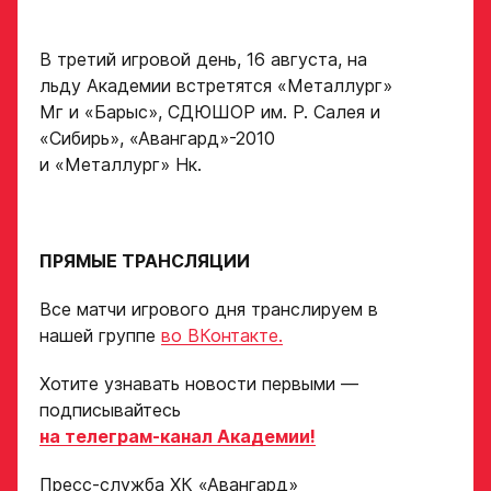
Нажимая кнопку
«Отправить»,
вы принимаете
В третий игровой день, 16 августа, на
Отправить
условия
льду Академии встретятся «Металлург»
обработки
Мг и «Барыс», СДЮШОР им. Р. Салея и
персональных
данных
«Сибирь», «Авангард»-2010
Ассоциации
и «Металлург» Нк.
ХК Авангард
Отправленная заявка
попадает в базу
ПРЯМЫЕ ТРАНСЛЯЦИИ
скаутского отдела
Академии «Авангард»
Все матчи игрового дня транслируем в
нашей группе
во ВКонтакте.
В случае положительного
ответа с законным
представителем игрока
Хотите узнавать новости первыми —
свяжутся по указанному
подписывайтесь
в заявке номеру!
на телеграм-канал Академии!
Пресс-служба ХК «Авангард»