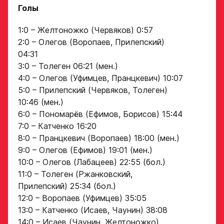
Голы
Дата рождения игрока
1:0 – Желтоножко (Червяков) 0:57
Заявка
полностью
2:0 – Олегов (Воропаев, Прилепский)
на просмотр
04:31
в Хоккейную
3:0 – Толеген 06:21 (мен.)
Рост игрока
4:0 – Олегов (Уфимцев, Пранцкевич) 10:07
Академию
5:0 – Прилепский (Червяков, Толеген)
«Авангард»
10:46 (мен.)
6:0 – Пономарёв (Ефимов, Борисов) 15:44
Вес игрока
ФИО игрока
7:0 – Катченко 16:20
8:0 – Пранцкевич (Воропаев) 18:00 (мен.)
9:0 – Олегов (Ефимов) 19:01 (мен.)
Амплуа игрока
Дата рождения игрока
10:0 – Олегов (Лабацеев) 22:55 (бол.)
полностью
11:0 – Толеген (Ржанковский,
Прилепский) 25:34 (бол.)
12:0 – Воропаев (Уфимцев) 35:05
Ссылка на профиль
игрока на сайте r-
13:0 – Катченко (Исаев, Чаунин) 38:08
Рост, вес игрока
hockey или trackhockey
14:0 – Исаев (Чаунин, Желтоножко)