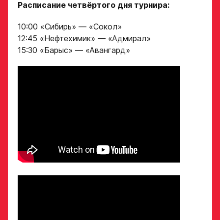
Расписание четвёртого дня турнира:
Вес игрока
ФИО игрока
10:00 «Сибирь» — «Сокол»
12:45 «Нефтехимик» — «Адмирал»
Амплуа игрока
Дата рождения игрока
15:30 «Барыс» — «Авангард»
полностью
Ссылка на профиль
игрока на сайте r-
Рост, вес игрока
hockey или trackhockey
Обращаем внимание: опыт
Опыт игры в хоккей
выступления в Первенстве
России среди федеральных
округов (
https://fhr.ru/hockey-
of-russia/docs/youthcomp/
))
обязателен для тех, кто
Амплуа игрока
подаёт заявку.
Название школы /
если опыта игры нет,
команды, за которую
оставьте это поле пустым