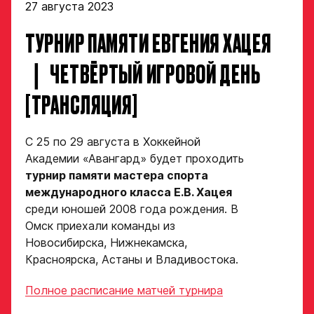
«Авангард»
27 августа 2023
ТУРНИР ПАМЯТИ ЕВГЕНИЯ ХАЦЕЯ
Форма только
для игроков 2008–
❘ ЧЕТВЁРТЫЙ ИГРОВОЙ ДЕНЬ
2014 гг. р.
2007 г. р. — набор
[ТРАНСЛЯЦИЯ]
закрыт
ФИО игрока
С 25 по 29 августа в Хоккейной
Академии «Авангард» будет проходить
турнир памяти мастера спорта
международного класса Е.В. Хацея
Дата рождения игрока
Заявка
полностью
среди юношей 2008 года рождения. В
Омск приехали команды из
на просмотр
Новосибирска, Нижнекамска,
в Хоккейную
Красноярска, Астаны и Владивостока.
Рост игрока
Академию
Полное расписание матчей турнира
«Авангард»