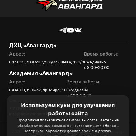
попадает в базу
скаутского отдела
Академии «Авангард»
В случае положительного
ответа с законным
представителем игрока
свяжутся по указанному
ДХЦ «Авангард»
в заявке номеру!
Адрес:
Время работы:
644010, г. Омск, ул. Куйбышева, 132/3
Ежедневно
с 8:00–20:00
Академия «Авангард»
Отправить
Адрес:
Время работы:
644008, г. Омск, пр. Мира, 1Б
Ежедневно
с 8:00-20:00
Связаться:
Используем куки для улучшения
+ 7 (3812) 66-67-80
работы сайта
info@hc-avangard.com
Продолжая пользоваться сайтом, вы соглашаетесь на
обработку персональных данных сервисами «Яндекс
Метрика», обработку файлов cookie и других
2026. Официальный сайт Хоккейной Академии «Авангард»