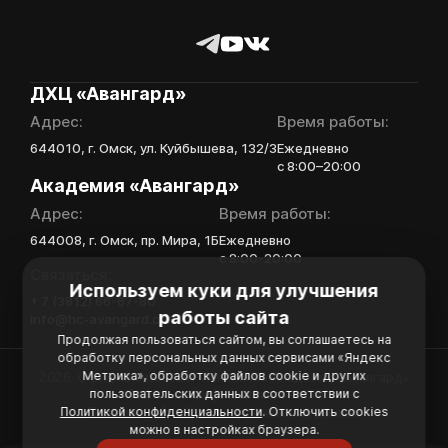
Отправленная заявка
Поместите в строку ответа
попадает в базу
ссылку на облачное
скаутского отдела
хранилище, на которое
Академии «Авангард»
загружены видео
ДХЦ «Авангард»
В случае положительного
Игровой номер
ответа с законным
Адрес:
Время работы:
представителем игрока
644010, г. Омск, ул. Куйбышева, 132/3
Ежедневно
свяжутся по указанному
с 8:00–20:00
в заявке номеру!
ФИО законного
Академия «Авангард»
представителя
Адрес:
Время работы:
644008, г. Омск, пр. Мира, 1Б
Ежедневно
Отправить
с 8:00-20:00
Связаться:
Номер телефона
Используем куки для улучшения
+ 7 (3812) 66-67-80
законного
работы сайта
info@hc-avangard.com
представителя
Продолжая пользоваться сайтом, вы соглашаетесь на
обработку персональных данных сервисами «Яндекс
Метрика», обработку файлов cookie и других
2026. Официальный сайт Хоккейной Академии «Авангард»
пользовательских данных в соответствии с
Политика конфиденциальности
Политикой конфиденциальности
. Отключить cookies
Политика обработки персональных данных
Нажимая кнопку
можно в настройках браузера.
«Отправить»,