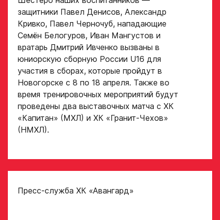
Шестеро наших воспитанников —
Дата рождения игрока
защитники Павел Денисов, Александр
полностью
Кривко, Павел Черночуб, нападающие
Дата рождения игрока
Семён Белогуров, Иван Мангустов и
полностью
вратарь Дмитрий Ивченко вызваны в
Рост игрока
юниорскую сборную России U16 для
участия в сборах, которые пройдут в
Новогорске с 8 по 18 апреля. Также во
Рост, вес игрока
время тренировочных мероприятий будут
Вес игрока
проведены два выставочных матча с ХК
«Капитан» (МХЛ) и ХК «Гранит-Чехов»
Опыт игры в хоккей
(НМХЛ).
Амплуа игрока
Амплуа игрока
Ссылка на профиль
игрока на сайте r-
Пресс-служба ХК
«Авангард»
hockey или trackhockey
если опыта игры нет,
оставьте это поле пустым