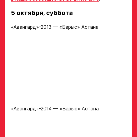
5 октября, суббота
Дата рождения игрока
«Авангард»-2013 — «Барыс» Астана
Заявка
полностью
на просмотр
в Хоккейную
Рост игрока
Академию
«Авангард»
Вес игрока
ФИО игрока
Амплуа игрока
Дата рождения игрока
«Авангард»-2014 — «Барыс» Астана
полностью
Ссылка на профиль
игрока на сайте r-