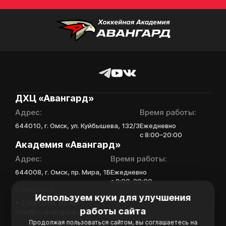
Нажимая кнопку
«Отправить»,
вы принимаете
Отправить
условия
обработки
персональных
данных
Ассоциации
ХК Авангард
ДХЦ «Авангард»
Адрес:
Время работы:
Отправленная заявка
644010, г. Омск, ул. Куйбышева, 132/3
Ежедневно
попадает в базу
с 8:00–20:00
скаутского отдела
Академия «Авангард»
Академии «Авангард»
Адрес:
Время работы:
В случае положительного
644008, г. Омск, пр. Мира, 1Б
Ежедневно
ответа с законным
с 8:00-20:00
представителем игрока
Связаться:
свяжутся по указанному
Используем куки для улучшения
+ 7 (3812) 66-67-80
в заявке номеру!
работы сайта
info@hc-avangard.com
Продолжая пользоваться сайтом, вы соглашаетесь на