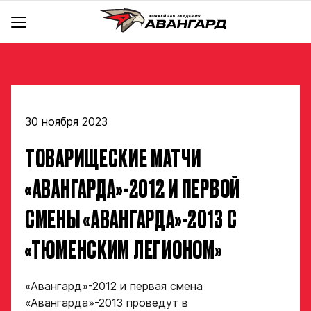
АКАДЕМИЯ
КОМАНДА
Об Академии
BACKYARD
Команды
Инфраструктура
Руководство
Документы
30 ноября 2023
Тренерский штаб
Школа чир спорта «Черри»
hawk.ru
ТОВАРИЩЕСКИЕ МАТЧИ
Крылья
Отдел скаутинга
Новости
Ястребы
Магазин
Отдел по хоккейным операциям
Контакты
«АВАНГАРДА»-2012 И ПЕРВОЙ
Отдел цифрового анализа и видеоаналитики
Стать партнером
СМЕНЫ «АВАНГАРДА»-2013 С
Медицинский департамент
Детский сайт КХЛ
Научно-методический отдел
«ТЮМЕНСКИМ ЛЕГИОНОМ»
Академия в соцсетях
Учебно-воспитательный отдел
Отдел психологического сопровождения
Заявка
«Авангард»-2012 и первая смена
«Авангарда»-2013 проведут в
на просмотр