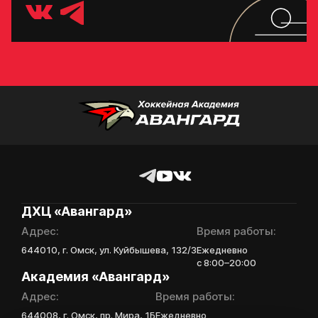
ХК Авангард
Отправленная заявка
попадает в базу
скаутского отдела
Академии «Авангард»
В случае положительного
ответа с законным
представителем игрока
свяжутся по указанному
в заявке номеру!
ДХЦ «Авангард»
Отправить
Адрес:
Время работы:
644010, г. Омск, ул. Куйбышева, 132/3
Ежедневно
с 8:00–20:00
Академия «Авангард»
Адрес:
Время работы:
644008, г. Омск, пр. Мира, 1Б
Ежедневно