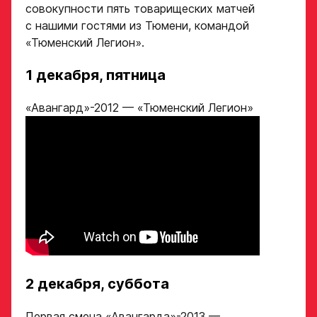
совокупности пять товарищеских матчей
в Хоккейную
с нашими гостями из Тюмени, командой
Академию
«Тюменский Легион».
«Авангард»
1 декабря, пятница
Форма только
«Авангард»-2012 — «Тюменский Легион»
для игроков 2008–
2014 гг. р.
2007 г. р. — набор
закрыт
ФИО игрока
Дата рождения игрока
Заявка
полностью
на просмотр
2 декабря, суббота
в Хоккейную
Первая смена «Авангарда»-2013 —