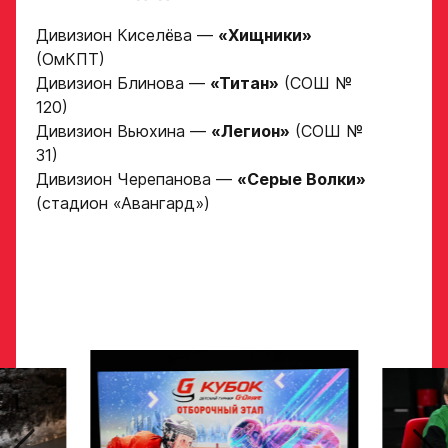
на просмотр
в Хоккейную
Дивизион Киселёва —
«Хищники»
(ОмКПТ)
Академию
Дивизион Блинова —
«Титан»
(СОШ №
«Авангард»
120)
Дивизион Вьюхина —
«Легион»
(СОШ №
Форма только
31)
для игроков 2008–
Дивизион Черепанова —
«Серые Волки»
2014 гг. р.
(стадион «Авангард»)
2007 г. р. — набор
закрыт
ФИО игрока
Дата рождения игрока
Заявка
полностью
на просмотр
в Хоккейную