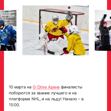
Игровой номер
персональных
данных
Ассоциации
ХК Авангард
ФИО законного
представителя
Отправленная заявка
попадает в базу
скаутского отдела
Академии «Авангард»
Номер телефона
законного
В случае положительного
представителя
ответа с законным
представителем игрока
свяжутся по указанному
в заявке номеру!
Нажимая кнопку
«Отправить»,
10 марта на
G-Drive Арене
финалисты
вы принимаете
Отправить
поборются за звание лучшего и на
условия
обработки
платформе NHL, и на льду! Начало – в
персональных
15:00.
данных