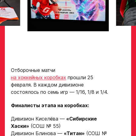
Рост игрока
Академию
«Авангард»
Вес игрока
ФИО игрока
Амплуа игрока
Дата рождения игрока
полностью
Отборочные матчи
на хоккейных коробках
прошли 25
Ссылка на профиль
февраля. В каждом дивизионе
игрока на сайте r-
Рост, вес игрока
hockey или trackhockey
состоялось по семь игр — 1/16, 1/8 и 1/4.
Финалисты этапа на коробках:
Обращаем внимание: опыт
Опыт игры в хоккей
выступления в Первенстве
Дивизион Киселёва —
«
Сибирские
России среди федеральных
Хаски
»
(
СОШ № 55
)
округов (
https://fhr.ru/hockey-
of-russia/docs/youthcomp/
))
Дивизион Блинова —
«Титан»
(СОШ №