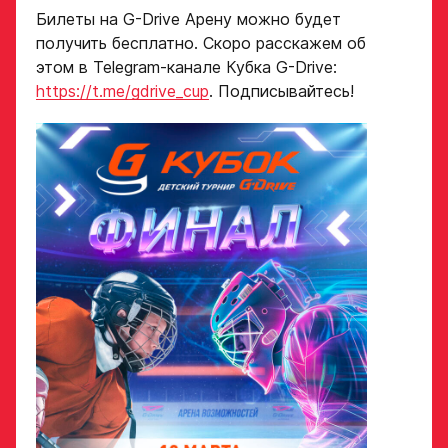
Ассоциации
Билеты на G-Drive Арену можно будет
ХК Авангард
получить бесплатно. Скоро расскажем об
этом в Telegram-канале Кубка G-Drive:
Отправленная заявка
https://t.me/gdrive_cup
. Подписывайтесь!
попадает в базу
скаутского отдела
Академии «Авангард»
В случае положительного
ответа с законным
представителем игрока
свяжутся по указанному
в заявке номеру!
Отправить