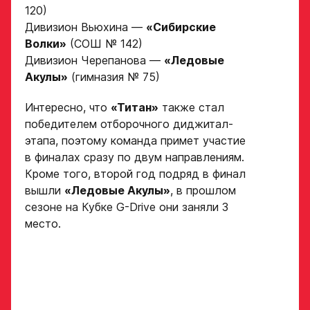
обязателен для тех, кто
Амплуа игрока
120)
подаёт заявку.
Дивизион Вьюхина —
«
Сибирские
Название школы /
Волки
»
(
СОШ № 142
)
если опыта игры нет,
команды, за которую
Дивизион Черепанова —
«
Ледовые
оставьте это поле пустым
играет спортсмен
Акулы
»
(г
имназия № 75
)
в настоящее время
СПАСИБО ЗА ЗАЯВКУ!
ФИО законного
представителя
Интересно, что
«Титан»
также стал
Если данные ученика соответствуют
победителем отборочного диджитал-
требованиям для обучения в Академии, мы
Хват клюшки
свяжемся с вами в течение 5 рабочих дней.
этапа, поэтому команда примет участие
Номер телефона
в финалах сразу по двум направлениям.
законного
Кроме того, второй год подряд в финал
Ok
представителя
вышли
«Ледовые Акулы»
, в прошлом
Нарезки игровых смен
в двух крайних играх
сезоне на Кубке G-Drive они заняли 3
место.
Поместите в строку ответа
Нажимая кнопку
ссылку на облачное
«Отправить»,
хранилище, на которое
вы принимаете
загружены видео
условия
обработки