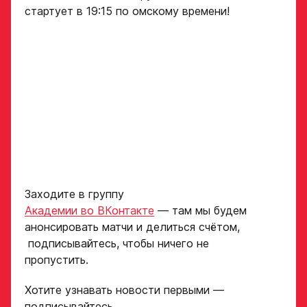
Дата рождения игрока
стартует в 19:15 по омскому времени!
«Авангард»
полностью
ФИО игрока
Рост игрока
Дата рождения игрока
полностью
Вес игрока
Рост, вес игрока
Амплуа игрока
Заходите в группу
Академии во ВКонтакте
— там мы будем
анонсировать матчи и делиться счётом,
Опыт игры в хоккей
подписывайтесь, чтобы ничего не
Ссылка на профиль
пропустить.
игрока на сайте r-
hockey или trackhockey
Хотите узнавать новости первыми —
Амплуа игрока
подписывайтесь