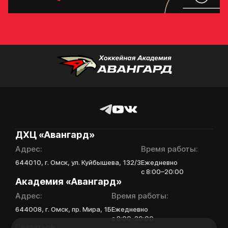
Поместите в строку ответа
Ассоциации
ссылку на облачное
ХК Авангард
хранилище, на которое
загружены видео
Отправленная заявка
Игровой номер
попадает в базу
скаутского отдела
Академии «Авангард»
В случае положительного
ФИО законного
ответа с законным
представителя
представителем игрока
свяжутся по указанному
в заявке номеру!
ДХЦ «Авангард»
Номер телефона
Адрес:
Время работы:
законного
644010, г. Омск, ул. Куйбышева, 132/3
Ежедневно
представителя
Отправить
с 8:00–20:00
Академия «Авангард»
Адрес:
Время работы:
644008, г. Омск, пр. Мира, 1Б
Ежедневно
Нажимая кнопку
с 8:00-20:00
«Отправить»,
Связаться: