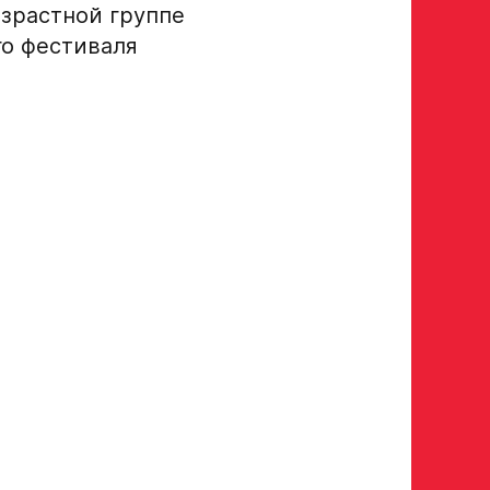
озрастной группе
го фестиваля
росмотр в Хоккейную
Авангард»
 игроков 2008–2014 гг. р.
р закрыт
а полностью