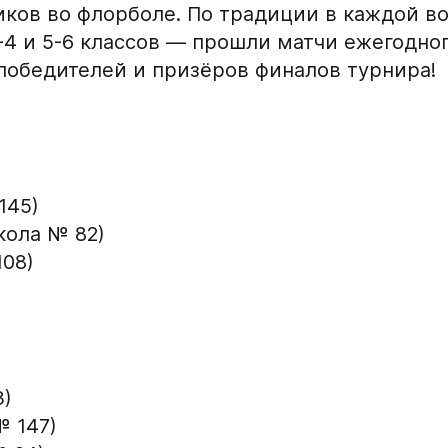
иков во флорболе. По традиции в каждой в
-4 и 5-6 классов — прошли матчи ежегодно
 победителей и призёров финалов турнира!
Заявка на п
Академию «
145)
Форма только для
кола № 82)
2007 г. р. — набо
108)
ФИО игрока
Дата рождения игрок
3)
№ 147)
кейную