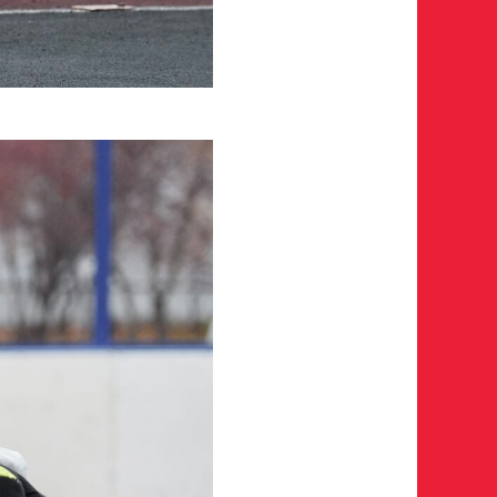
условия обработки
Отправить», вы принимаете
нных Ассоциации ХК Авангард
опадает в базу скаутского отдела Академии
го ответа с законным представителем игрока
у в заявке номеру!
Отправить