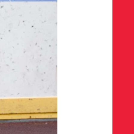
 в двух крайних играх
а ссылку на облачное хранилище, на которое загружены
тавителя
нного представителя