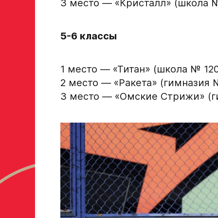
3 место — «Кристалл» (школа 
Академию «Авангард»
ФИО игрока
5-6 классы
1 место — «Титан» (школа № 120
Дата рождения игрока полностью
2 место — «Ракета» (гимназия 
3 место — «Омские Стрижи» (г
Рост, вес игрока
Опыт игры в хоккей
Амплуа игрока