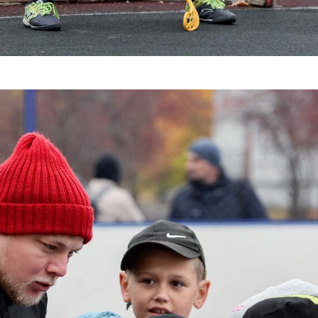
Нажимая кнопку «
персональных да
Отправленная заявка п
«Авангард»
В случае положительно
свяжутся по указанном