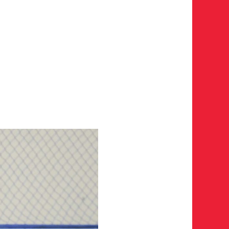
рока на сайте r-hockey или trackhockey
 выступления в Первенстве России среди федеральных
ckey-of-russia/docs/youthcomp/
)) обязателен для тех, кто
манды, за которую играет спортсмен