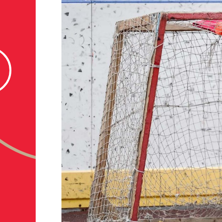
если опыта игры нет, оставьте это поле пустым
ФИО законного представителя
Номер телефона законного представителя
Нажимая кнопку «Отправить», вы принимает
персональных данных Ассоциации ХК Ава
Отправленная заявка попадает в базу скаутског
«Авангард»
В случае положительного ответа с законным пре
свяжутся по указанному в заявке номеру!