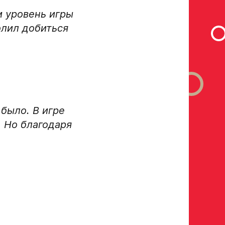
м уровень игры
олил добиться
было. В игре
. Но благодаря
росмотр в Хоккейную
Авангард»
 игроков 2008–2014 гг. р.
р закрыт