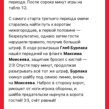
периода. После сорока минут игры на
Ссылка на профиль
табло 1:2.
игрока на сайте r-
Рост, вес игрока
hockey или trackhockey
С самого старта третьего периода омичи
старались найти путь к воротам
Обращаем внимание: опыт
Опыт игры в хоккей
нижегородцев, в первой половине —
выступления в Первенстве
безрезультатно, однако затем гости
России среди федеральных
округов (
https://fhr.ru/hockey-
нарушили правило, получив большой
of-russia/docs/youthcomp/
))
штраф. В ходе розыгрыша
Глеб Бурлака
обязателен для тех, кто
Амплуа игрока
подаёт заявку.
нашёл передачей на фланге
Максима
Моисеева
, защитник бросил с кистей —
Название школы /
если опыта игры нет,
2:3! Спустя пару минут, продолжая
команды, за которую
оставьте это поле пустым
играет спортсмен
разыгрывать всё тот же штраф,
Бурлака
в настоящее время
СПАСИБО ЗА ЗАЯВКУ!
скинул шайбу под синюю линию, вновь
ФИО законного
представителя
на
Моисеева
. Наброс в сторону ворот,
Если данные ученика соответствуют
рикошет от ноги игрока обороны, и
требованиям для обучения в Академии, мы
шайба предательски нырнула в ворота
Хват клюшки
свяжемся с вами в течение 5 рабочих дней.
гостей! 3:3, счёт равный!
Номер телефона
законного