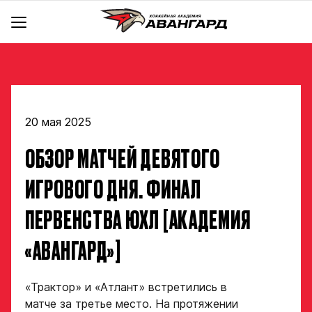
АКАДЕМИЯ
КОМАНДА
Об Академии
BACKYARD
Команды
Инфраструктура
Руководство
Документы
20 мая 2025
Тренерский штаб
Школа чир спорта «Черри»
hawk.ru
ОБЗОР МАТЧЕЙ ДЕВЯТОГО
Крылья
Отдел скаутинга
Новости
Ястребы
Магазин
Отдел по хоккейным операциям
Контакты
ИГРОВОГО ДНЯ. ФИНАЛ
Отдел цифрового анализа и видеоаналитики
Стать партнером
ПЕРВЕНСТВА ЮХЛ [АКАДЕМИЯ
Медицинский департамент
Детский сайт КХЛ
Научно-методический отдел
«АВАНГАРД»]
Академия в соцсетях
Учебно-воспитательный отдел
Отдел психологического сопровождения
«Трактор» и «Атлант» встретились в
матче за третье место. На протяжении