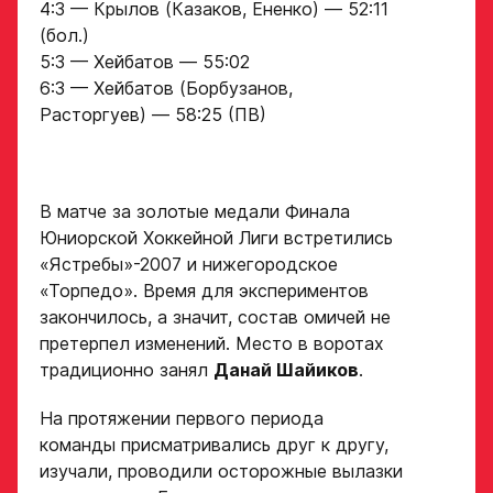
4:3 — Крылов (Казаков, Ененко) — 52:11
(бол.)
5:3 — Хейбатов — 55:02
6:3 — Хейбатов (Борбузанов,
Расторгуев) — 58:25 (ПВ)
Заявка
В матче за золотые медали Финала
на просмотр
Юниорской Хоккейной Лиги встретились
в Хоккейную
«Ястребы»-2007 и нижегородское
Академию
«Торпедо». Время для экспериментов
закончилось, а значит, состав омичей не
«Авангард»
претерпел изменений. Место в воротах
традиционно занял
Данай Шайиков
.
Форма только
для игроков 2008–
На протяжении первого периода
2014 гг. р.
команды присматривались друг к другу,
2007 г. р. — набор
изучали, проводили осторожные вылазки
закрыт