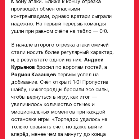
в зону атаки. Ближе к концу отрезка
ФИО игрока
произошёл обмен опасными
контрвыпадами, однако вратари сыграли
надёжно. На первый перерыв команды
ушли при равном счёте на табло — 0:0.
Дата рождения игрока
Заявка
полностью
В начале второго отрезка атаки омичей
на просмотр
стали носить более регулярный характер,
в Хоккейную
и, в результате одной из них,
Андрей
Рост игрока
Курьянов
бросил по воротам гостей, а
Академию
Родион Казанцев
первым успел на
«Авангард»
добивание. Счёт открыт! 1:0! Пропустив
шайбу, нижегородцы бросили все силы,
Вес игрока
ФИО игрока
чтобы вернуться в игру, как итог —
увеличилось количество стычек и
эмоциональных моментов при каждой
Амплуа игрока
Дата рождения игрока
остановке игры. «Торпедо» удалось не
полностью
только сравнять счёт, но даже выйти
вперёд, менее чем за минуту до конца