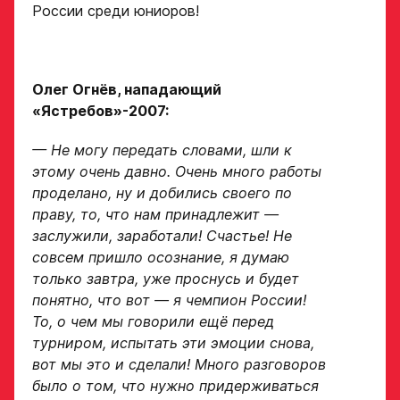
России среди юниоров!
свяжутся по указанному
в заявке номеру!
Нажимая кнопку
«Отправить»,
Олег Огнёв, нападающий
вы принимаете
Отправить
«Ястребов»-2007:
условия
обработки
персональных
— Не могу передать словами, шли к
данных
этому очень давно. Очень много работы
Ассоциации
проделано, ну и добились своего по
ХК Авангард
праву, то, что нам принадлежит —
заслужили, заработали! Счастье! Не
Отправленная заявка
совсем пришло осознание, я думаю
попадает в базу
только завтра, уже проснусь и будет
скаутского отдела
Академии «Авангард»
понятно, что вот — я чемпион России!
То, о чем мы говорили ещё перед
В случае положительного
турниром, испытать эти эмоции снова,
ответа с законным
представителем игрока
вот мы это и сделали! Много разговоров
свяжутся по указанному
было о том, что нужно придерживаться
в заявке номеру!