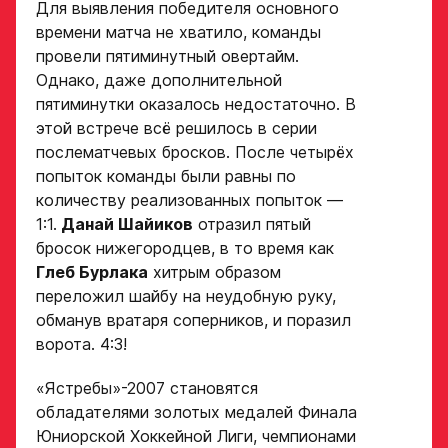
Ok
Для выявления победителя основного
представителя
Нарезки игровых смен
времени матча не хватило, команды
в двух крайних играх
провели пятиминутный овертайм.
Однако, даже дополнительной
пятиминутки оказалось недостаточно. В
Поместите в строку ответа
Нажимая кнопку
этой встрече всё решилось в серии
ссылку на облачное
«Отправить»,
хранилище, на которое
вы принимаете
послематчевых бросков. После четырёх
загружены видео
условия
попыток команды были равны по
обработки
Игровой номер
количеству реализованных попыток —
персональных
1:1.
Данай Шайиков
отразил пятый
данных
Ассоциации
бросок нижегородцев, в то время как
ХК Авангард
Глеб Бурлака
хитрым образом
ФИО законного
переложил шайбу на неудобную руку,
представителя
Отправленная заявка
обманув вратаря соперников, и поразил
попадает в базу
ворота. 4:3!
скаутского отдела
Академии «Авангард»
Номер телефона
«Ястребы»-2007 становятся
законного
В случае положительного
обладателями золотых медалей Финала
представителя
ответа с законным
Юниорской Хоккейной Лиги, чемпионами
представителем игрока