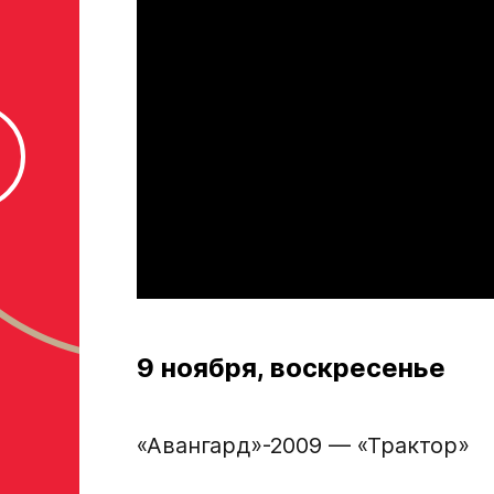
Номер телефона законного представителя
Нажимая кнопку «Отправить», вы принимает
персональных данных Ассоциации ХК Ава
Отправленная заявка попадает в базу скаутског
«Авангард»
В случае положительного ответа с законным пре
свяжутся по указанному в заявке номеру!
9 ноября, воскресенье
Отправить
«Авангард»-2009 — «Трактор»