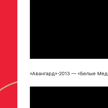
Дата рождения игрока полностью
Рост, вес игрока
Опыт игры в хоккей
«Авангард»-2013 — «Белые Ме
Амплуа игрока
если опыта игры нет, оставьте это поле пустым
ФИО законного представителя