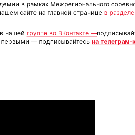
демии в рамках Межрегионального соревно
нашем сайте на главной странице
в разделе
Заявка на п
Академию «
 в нашей
группе во ВКонтакте —
подписывайт
Форма только для
ти первыми — подписывайтесь
на телеграм-
2007 г. р. — набо
ФИО игрока
Дата рождения игрок
кейную
Рост игрока