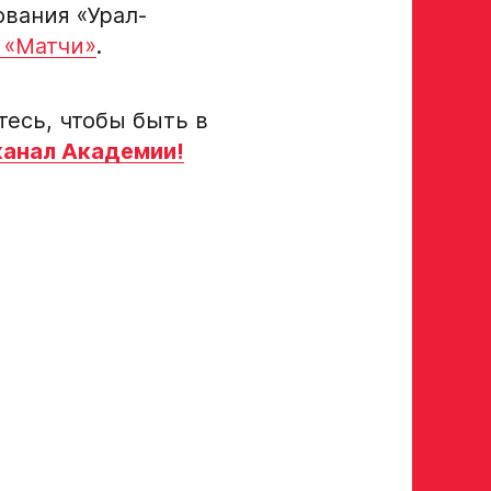
вания «Урал-
 «Матчи»
.
росмотр в Хоккейную
Авангард»
есь, чтобы быть в
 игроков 2008–2014 гг. р.
канал Академии!
р закрыт
а полностью