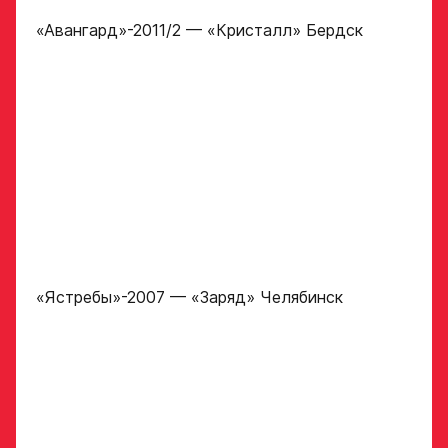
на просмотр
в Хоккейную
«Авангард»-2011/2 — «Кристалл» Бердск
Академию
«Авангард»
Форма только
для игроков 2008–
2014 гг. р.
2007 г. р. — набор
закрыт
ФИО игрока
«Ястребы»-2007 — «Заряд» Челябинск
Дата рождения игрока
Заявка
полностью
на просмотр
в Хоккейную