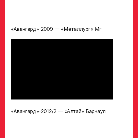
персональных
данных
Ассоциации
ХК Авангард
ФИО законного
«Авангард»-2009 — «Металлург» Мг
представителя
Отправленная заявка
попадает в базу
скаутского отдела
Академии «Авангард»
Номер телефона
законного
В случае положительного
представителя
ответа с законным
представителем игрока
свяжутся по указанному
в заявке номеру!
Нажимая кнопку
«Отправить»,
вы принимаете
«Авангард»-2012/2 — «Алтай» Барнаул
Отправить
условия
обработки
персональных
данных