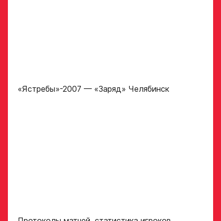
Ассоциации
ХК Авангард
Отправленная заявка
попадает в базу
скаутского отдела
Академии «Авангард»
В случае положительного
«Ястребы»-2007 — «Заряд» Челябинск
ответа с законным
представителем игрока
свяжутся по указанному
в заявке номеру!
Отправить
Протоколы матчей, статистика игроков