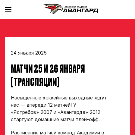
АКАДЕМИЯ
КОМАНДА
Об Академии
BACKYARD
Команды
Инфраструктура
Руководство
Документы
24 января 2025
Тренерский штаб
Школа чир спорта «Черри»
hawk.ru
МАТЧИ 25 И 26 ЯНВАРЯ
Крылья
Отдел скаутинга
Новости
Ястребы
Магазин
Отдел по хоккейным операциям
Контакты
[ТРАНСЛЯЦИИ]
Отдел цифрового анализа и видеоаналитики
Стать партнером
Медицинский департамент
Насыщенные хоккейные выходные ждут
Детский сайт КХЛ
Научно-методический отдел
нас — впереди 12 матчей! У
Академия в соцсетях
Учебно-воспитательный отдел
«Ястребов»-2007 и «Авангарда»-2012
стартуют домашние матчи плей-офф.
Отдел психологического сопровождения
Расписание матчей команд Академии в