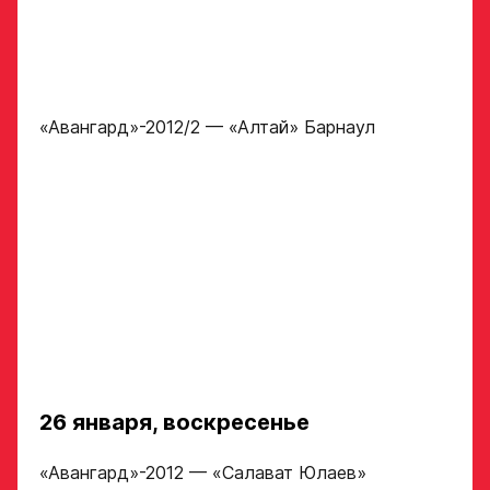
Рост игрока
Академию
«Авангард»
Вес игрока
ФИО игрока
«Авангард»-2012/2 — «Алтай» Барнаул
Амплуа игрока
Дата рождения игрока
полностью
Ссылка на профиль
игрока на сайте r-
Рост, вес игрока
hockey или trackhockey
Обращаем внимание: опыт
Опыт игры в хоккей
выступления в Первенстве
26 января, воскресенье
России среди федеральных
округов (
https://fhr.ru/hockey-
of-russia/docs/youthcomp/
))
«Авангард»-2012 — «Салават Юлаев»
обязателен для тех, кто