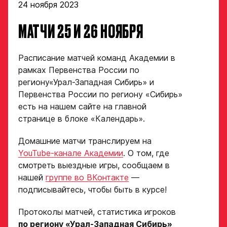
24 ноября 2023
Форма только
для игроков 2008–
МАТЧИ 25 И 26 НОЯБРЯ
2014 гг. р.
2007 г. р. — набор
закрыт
Расписание матчей команд Академии в
рамках Первенства России по
ФИО игрока
региону«Урал-Западная Сибирь» и
Первенства России по региону «Сибирь»
есть на нашем сайте на главной
странице в блоке «Календарь».
Дата рождения игрока
Заявка
полностью
Домашние матчи транслируем на
на просмотр
YouTube-канале Академии
. О том, где
в Хоккейную
смотреть выездные игры, сообщаем в
Рост игрока
Академию
нашей
группе во ВКонтакте
—
подписывайтесь, чтобы быть в курсе!
«Авангард»
Протоколы матчей, статистика игроков
Вес игрока
ФИО игрока
по региону «Урал-Западная Сибирь»