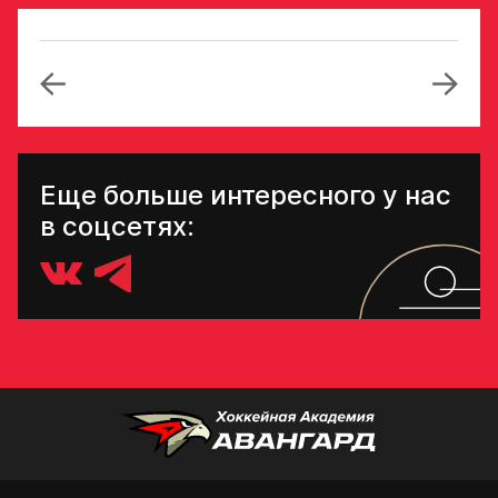
попадает в базу
скаутского отдела
Академии «Авангард»
Номер телефона
законного
В случае положительного
представителя
ответа с законным
представителем игрока
свяжутся по указанному
в заявке номеру!
Еще больше интересного у нас
в соцсетях:
Нажимая кнопку
«Отправить»,
вы принимаете
Отправить
условия
обработки
персональных
данных
Ассоциации
ХК Авангард
Отправленная заявка
попадает в базу
скаутского отдела