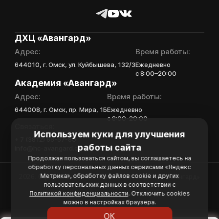
Академии «Авангард»
В случае положительного
ответа с законным
ДХЦ «Авангард»
представителем игрока
Адрес:
Время работы:
свяжутся по указанному
в заявке номеру!
644010, г. Омск, ул. Куйбышева, 132/3
Ежедневно
с 8:00–20:00
Академия «Авангард»
Адрес:
Время работы:
Отправить
644008, г. Омск, пр. Мира, 1Б
Ежедневно
с 8:00-20:00
Связаться:
Используем куки для улучшения
+ 7 (3812) 66-67-80
работы сайта
info@hc-avangard.com
Продолжая пользоваться сайтом, вы соглашаетесь на
обработку персональных данных сервисами «Яндекс
Метрика», обработку файлов cookie и других
2026. Официальный сайт Хоккейной Академии «Авангард»
пользовательских данных в соответствии с
Политика конфиденциальности
Политикой конфиденциальности
. Отключить cookies
Политика обработки персональных данных
можно в настройках браузера.
ОК