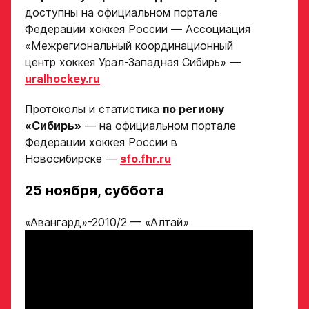
доступны на официальном портале
Федерации хоккея России — Ассоциация
Амплуа игрока
Дата рождения игрока
«Межрегиональный координационный
полностью
центр хоккея Урал-Западная Сибирь» —
uralhockey.ru
Ссылка на профиль
Протоколы и статистика
по региону
игрока на сайте r-
Рост, вес игрока
hockey или trackhockey
«Сибирь»
— на официальном портале
Федерации хоккея России в
Новосибирске —
sfo.fhr.ru
Обращаем внимание: опыт
Опыт игры в хоккей
выступления в Первенстве
25 ноября, суббота
России среди федеральных
округов (
https://fhr.ru/hockey-
of-russia/docs/youthcomp/
))
«Авангард»-2010/2 — «Алтай»
обязателен для тех, кто
Амплуа игрока
подаёт заявку.
Название школы /
если опыта игры нет,
команды, за которую
оставьте это поле пустым
играет спортсмен
в настоящее время
СПАСИБО ЗА ЗАЯВКУ!