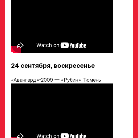
Ссылка на профиль
игрока на сайте r-
Рост, вес игрока
hockey или trackhockey
Обращаем внимание: опыт
Опыт игры в хоккей
выступления в Первенстве
России среди федеральных
округов (
https://fhr.ru/hockey-
24 сентября, воскресенье
of-russia/docs/youthcomp/
))
обязателен для тех, кто
Амплуа игрока
подаёт заявку.
«Авангард»-2009 — «Рубин» Тюмень
Название школы /
если опыта игры нет,
команды, за которую
оставьте это поле пустым
играет спортсмен
в настоящее время
СПАСИБО ЗА ЗАЯВКУ!
ФИО законного
представителя
Если данные ученика соответствуют
требованиям для обучения в Академии, мы
Хват клюшки
свяжемся с вами в течение 5 рабочих дней.