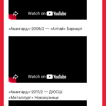
закрыт
ФИО игрока
«Авангард»-2008/2 — «Алтай» Барнаул
Дата рождения игрока
Заявка
полностью
на просмотр
в Хоккейную
Рост игрока
Академию
«Авангард»
Вес игрока
ФИО игрока
«Авангард»-2011/2 — ДЮСШ
Амплуа игрока
«Металлург» Новокузнецк
Дата рождения игрока
полностью