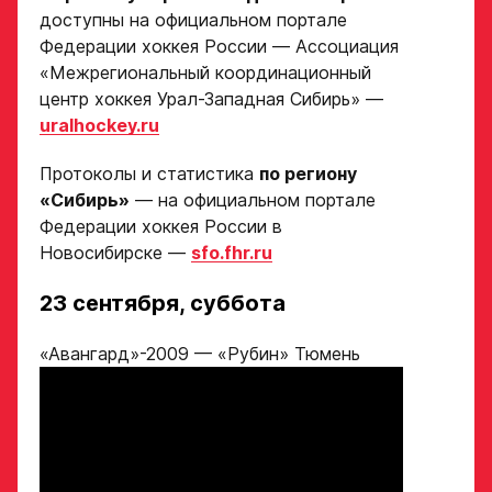
доступны на официальном портале
Федерации хоккея России — Ассоциация
«Межрегиональный координационный
центр хоккея Урал-Западная Сибирь» —
uralhockey.ru
Протоколы и статистика
по региону
«Сибирь»
— на официальном портале
Заявка
Федерации хоккея России в
Новосибирске —
sfo.fhr.ru
на просмотр
в Хоккейную
23 сентября, суббота
Академию
«Авангард»-2009 — «Рубин» Тюмень
«Авангард»
Форма только
для игроков 2008–
2014 гг. р.
2007 г. р. — набор