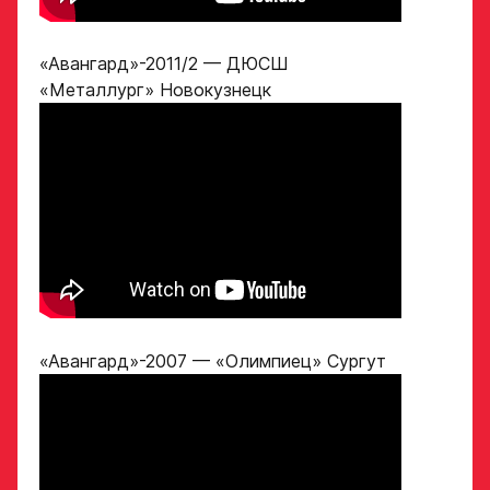
Номер телефона
законного
Ok
представителя
«Авангард»-2011/2 — ДЮСШ
Нарезки игровых смен
в двух крайних играх
«Металлург» Новокузнецк
Поместите в строку ответа
Нажимая кнопку
ссылку на облачное
«Отправить»,
хранилище, на которое
вы принимаете
загружены видео
условия
обработки
Игровой номер
персональных
данных
Ассоциации
ХК Авангард
ФИО законного
«Авангард»-2007 — «Олимпиец» Сургут
представителя
Отправленная заявка
попадает в базу
скаутского отдела
Академии «Авангард»
Номер телефона
законного
В случае положительного