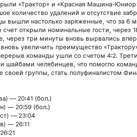
рыли «Трактор» и «Красная Машина-Юниор»
ое количество удалений и отсутствие заб
Обращаем внимание: опыт
округов (
https://fhr.ru/ho
ы вышли настолько заряженные, что за 6 
подаёт заявку.
 счет открыли номинальные гости, через 1
Название школы / ко
СПАСИБО ЗА ЗАЯВКУ!
е, через три минуты вновь вырвались впер
в настоящее время
ы вновь увеличить преимущество «Трактору
Если данные ученика соответствуют
 перерыв команды ушли со счетом 4:2. Трет
требованиям для обучения в Академии, мы
и шайбами челябинцев, что помогло коман
Хват клюшки
свяжемся с вами в течение 5 рабочих дней.
пе своей группы, стать полуфиналистом Фи
Ok
Нарезки игровых смен
а) — 20:41 (бол.)
) — 20:59 (бол.)
Поместите в строку ответ
ст) — 23:04
видео
условия обработки
е
) — 26:11
нгард
Игровой номер
26:21