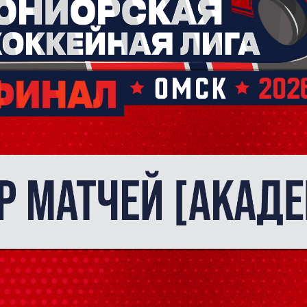
Заявка на п
Академию «
Форма только для
2007 г. р. — набо