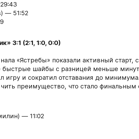
 29:43
о отдела Академии
) — 51:52
ФИО законного предс
49
дставителем игрока
Номер телефона зако
3:1 (2:1, 1:0, 0:0)
нала «Ястребы» показали активный старт, 
е быстрые шайбы с разницей меньше минуты
Нажимая кнопку «
л игру и сократил отставания до минимума
персональных да
чить преимущество, что стало финальным 
Отправленная заявка п
«Авангард»
В случае положительно
милин) — 11:02
свяжутся по указанном