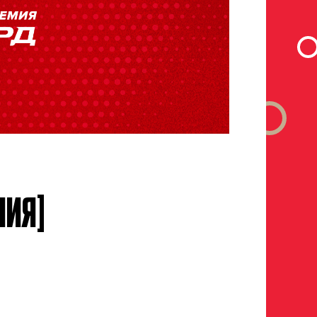
а полностью
МИЯ]
рока на сайте r-hockey или trackhockey