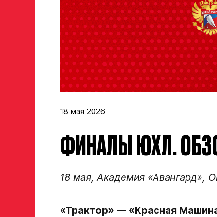
Заявка на просмотр в Хок
Академию «Авангард»
ФИО игрока
18 мая 2026
ФИНАЛЫ ЮХЛ. ОБЗО
Дата рождения игрока полностью
18 мая, Академия «Авангард», 
Рост, вес игрока
«Трактор» — «Красная Машина-Ю