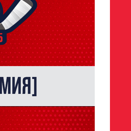
росмотр в Хоккейную
Авангард»
 игроков 2008–2014 гг. р.
р закрыт