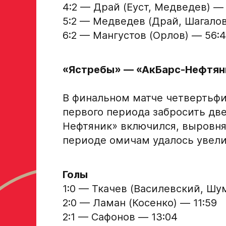
4:2 — Драй (Еуст, Медведев) —
Отправленная заявка попадает в базу скаутског
«Авангард»
5:2 — Медведев (Драй, Шагалов
6:2 — Мангустов (Орлов) — 56:
В случае положительного ответа с законным пре
свяжутся по указанному в заявке номеру!
«Ястребы» — «АкБарс-Нефтяник» 
Отправить
В финальном матче четвертьфи
первого периода забросить дв
Нефтяник» включился, выровня
периоде омичам удалось увели
Голы
1:0 — Ткачев (Василевский, Шу
2:0 — Ламан (Косенко) — 11:59
2:1 — Сафонов — 13:04