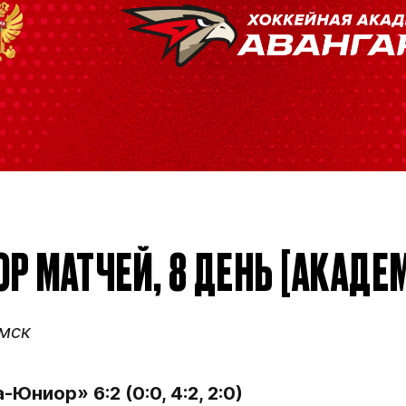
ФИО игрока
Дата рождения игрок
кейную
Рост игрока
Вес игрока
Р МАТЧЕЙ, 8 ДЕНЬ [АКАДЕ
Амплуа игрока
Омск
Ссылка на профиль иг
ниор» 6:2 (0:0, 4:2, 2:0)