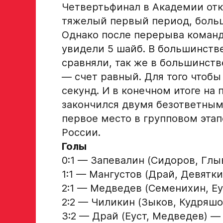
Четвертьфинал в Академии отк
Опыт игры в хоккей
тяжелый первый период, больш
Однако после перерыва команд
увидели 5 шайб. В большинстве
Амплуа игрока
сравняли, так же в большинств
— счет равный. Для того чтоб
если опыта игры нет, оставьте это поле пустым
секунд. И в конечном итоге на
закончился двумя безответным
ФИО законного представителя
первое место в групповом эта
России.
Голы
Номер телефона законного представителя
0:1 — Запевалин (Сидоров, Глыв
1:1 — Мангустов (Драй, Девяткин
2:1 — Медведев (Семенихин, Еу
Нажимая кнопку «Отправить», вы принимает
2:2 — Чиликин (Зыков, Кудряшов
персональных данных Ассоциации ХК Ава
3:2 — Драй (Еуст, Медведев) — 