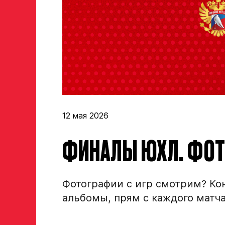
Рост, вес игрока
Опыт игры в хоккей
Амплуа игрока
12 мая 2026
если опыта игры нет, оставьте это поле пустым
ФИНАЛЫ ЮХЛ. ФОТО
ФИО законного представителя
Фотографии с игр смотрим? Кон
Номер телефона законного представителя
альбомы, прям с каждого матч