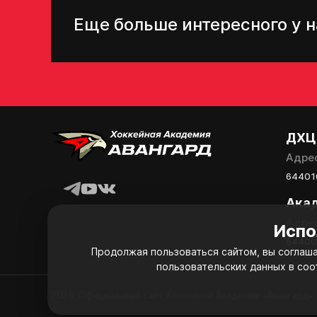
Еще больше интересного у н
ДХЦ
Адре
644010
Ака
Адре
Испо
644008
Продолжая пользоваться сайтом, вы соглаша
пользовательских данных в соо
2026. Официальный сайт Хоккейной Академии «Авангард»