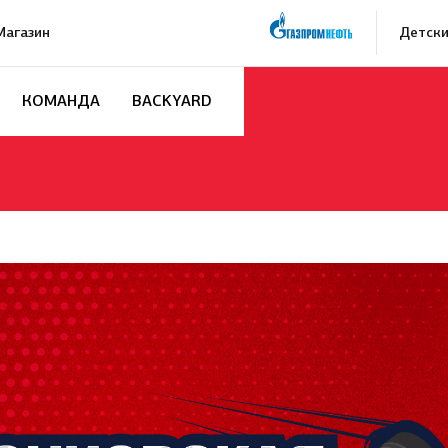
Магазин
Детски
КОМАНДА
BACKYARD
Заявка на п
Академию «