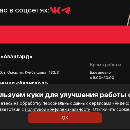
ас в соцсетях:
 «Авангард»
с:
Время работы:
, г. Омск, ул. Куйбышева, 132/3
Ежедневно
с 8:00–20:00
демия «Авангард»
с:
Время работы:
Свя
льзуем куки для улучшения работы 
, г. Омск, пр. Мира, 1Б
Ежедневно
+ 7
етесь на обработку персональных данных сервисами «Яндекс 
с 8:00-20:00
inf
тветствии с
Политикой конфиденциальности
. Отключить cookie
ОК