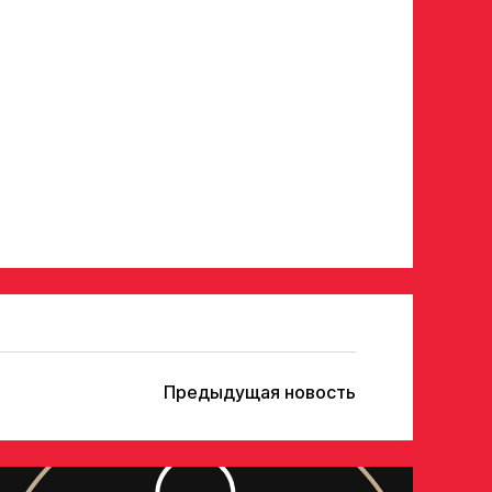
тавителя
нного представителя
условия обработки
Отправить», вы принимаете
нных Ассоциации ХК Авангард
Предыдущая новость
опадает в базу скаутского отдела Академии
го ответа с законным представителем игрока
у в заявке номеру!