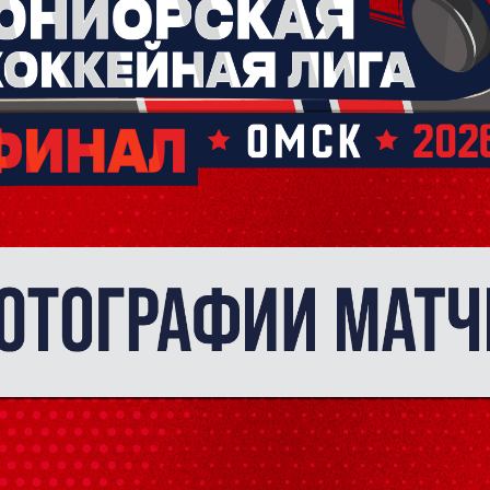
Форма только для
2007 г. р. — набо
ФИО игрока
Дата рождения игрок
кейную
Рост игрока
Вес игрока
Амплуа игрока