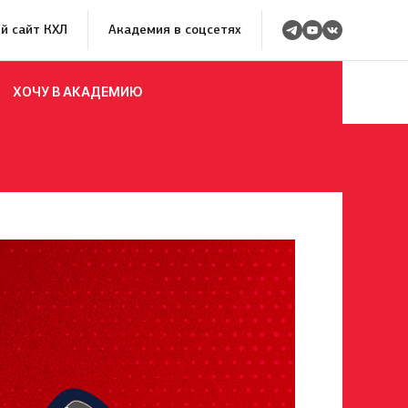
й сайт КХЛ
Академия в соцсетях
ХОЧУ В АКАДЕМИЮ
росмотр в Хоккейную
Авангард»