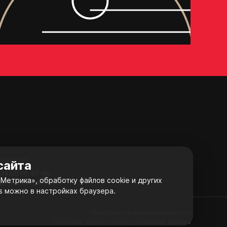
Отправить
заться:
сайта
 (3812) 66-67-80
Метрика», обработку файлов cookie и других
o@hc-avangard.com
s можно в настройках браузера.
Политика конфиденциальности
Политика обработки персональных данных