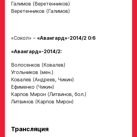
Галимов (Веретенников)
Веретенников (Галимов)
Обращаем внимание: опыт
Опыт игры в хоккей
выступления в Первенстве
России среди федеральных
округов (
https://fhr.ru/hockey-
«Сокол» –
«Авангард»-2014/2 0:6
of-russia/docs/youthcomp/
))
обязателен для тех, кто
Амплуа игрока
подаёт заявку.
«Авангард»-2014/2:
Название школы /
если опыта игры нет,
Волосенков (Ковалев)
команды, за которую
оставьте это поле пустым
играет спортсмен
Угольников (мен.)
в настоящее время
СПАСИБО ЗА ЗАЯВКУ!
Ковалев (Андреев, Чикин)
ФИО законного
представителя
Ефименко (Чикин)
Если данные ученика соответствуют
Карпов Мирон (Литвинов, бол.)
требованиям для обучения в Академии, мы
Литвинов (Карпов Мирон)
Хват клюшки
свяжемся с вами в течение 5 рабочих дней.
Номер телефона
законного
Ok
представителя
Нарезки игровых смен
Трансляция
в двух крайних играх