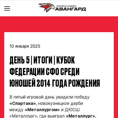
АКАДЕМИЯ
КОМАНДА
Об Академии
BACKYARD
Команды
Инфраструктура
Руководство
Документы
10 января 2025
Тренерский штаб
Школа чир спорта «Черри»
hawk.ru
ДЕНЬ 5 | ИТОГИ | КУБОК
Крылья
Отдел скаутинга
Новости
Ястребы
Магазин
Отдел по хоккейным операциям
Контакты
ФЕДЕРАЦИИ СФО СРЕДИ
Отдел цифрового анализа и видеоаналитики
Стать партнером
ЮНОШЕЙ 2014 ГОДА РОЖДЕНИЯ
Медицинский департамент
Детский сайт КХЛ
Научно-методический отдел
Академия в соцсетях
В пятый игровой день увидели победу
Учебно-воспитательный отдел
«Спартака»
, новокузнецкое дерби
Отдел психологического сопровождения
между
«Металлургом»
и ДЮСШ
«Металлург», где выиграл
«Металлург»
,