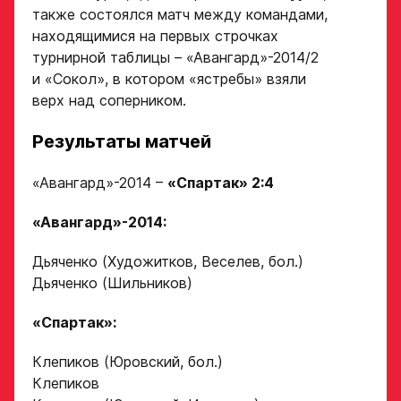
также состоялся матч между командами,
находящимися на первых строчках
турнирной таблицы – «Авангард»-2014/2
и «Сокол», в котором «ястребы» взяли
Заявка
верх над соперником.
на просмотр
Результаты матчей
в Хоккейную
Академию
«Авангард»-2014 –
«Спартак» 2:4
«Авангард»
«Авангард»-2014:
Форма только
Дьяченко (Художитков, Веселев, бол.)
для игроков 2008–
Дьяченко (Шильников)
2014 гг. р.
2007 г. р. — набор
«Спартак»:
закрыт
Клепиков (Юровский, бол.)
ФИО игрока
Клепиков