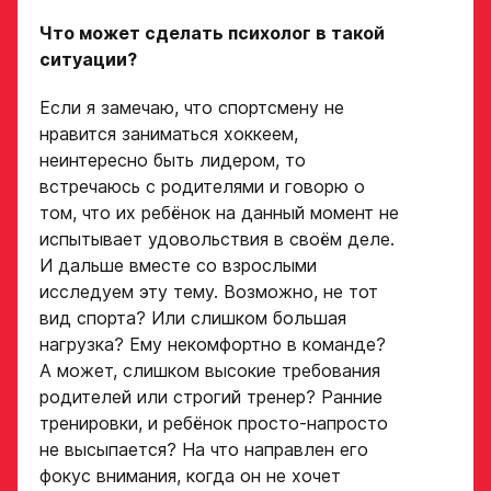
Академию
«Авангард»
Что может сделать психолог в такой
ситуации?
Вес игрока
ФИО игрока
Если я замечаю, что спортсмену не
нравится заниматься хоккеем,
неинтересно быть лидером, то
Амплуа игрока
Дата рождения игрока
встречаюсь с родителями и говорю о
полностью
том, что их ребёнок на данный момент не
испытывает удовольствия в своём деле.
Ссылка на профиль
И дальше вместе со взрослыми
игрока на сайте r-
Рост, вес игрока
исследуем эту тему. Возможно, не тот
hockey или trackhockey
вид спорта? Или слишком большая
нагрузка? Ему некомфортно в команде?
А может, слишком высокие требования
Обращаем внимание: опыт
Опыт игры в хоккей
выступления в Первенстве
родителей или строгий тренер? Ранние
России среди федеральных
тренировки, и ребёнок просто-напросто
округов (
https://fhr.ru/hockey-
of-russia/docs/youthcomp/
))
не высыпается? На что направлен его
обязателен для тех, кто
Амплуа игрока
фокус внимания, когда он не хочет
подаёт заявку.