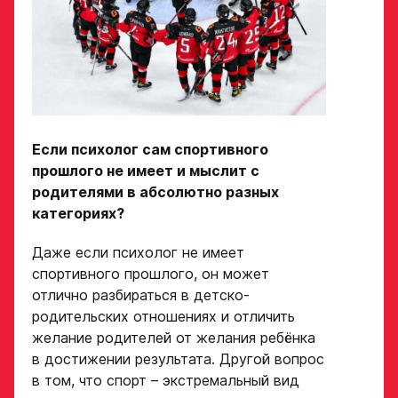
ХК Авангард
Отправленная заявка
попадает в базу
скаутского отдела
Академии «Авангард»
В случае положительного
ответа с законным
Если психолог сам спортивного
представителем игрока
прошлого не имеет и мыслит с
свяжутся по указанному
родителями в абсолютно разных
в заявке номеру!
категориях?
Даже если психолог не имеет
Отправить
спортивного прошлого, он может
отлично разбираться в детско-
родительских отношениях и отличить
желание родителей от желания ребёнка
в достижении результата. Другой вопрос
в том, что спорт – экстремальный вид