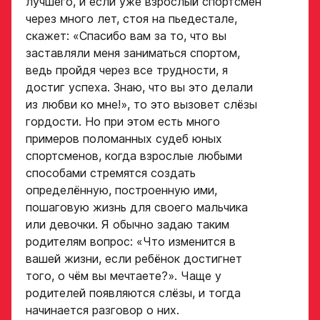
лучшего, и если уже взрослый спортсмен
в Хоккейную
через много лет, стоя на пьедестале,
Академию
скажет: «Спасибо вам за то, что вы
«Авангард»
заставляли меня заниматься спортом,
ведь пройдя через все трудности, я
Форма только
достиг успеха. Знаю, что вы это делали
для игроков 2008–
из любви ко мне!», то это вызовет слёзы
2014 гг. р.
гордости. Но при этом есть много
2007 г. р. — набор
примеров поломанных судеб юных
закрыт
спортсменов, когда взрослые любыми
способами стремятся создать
ФИО игрока
определённую, построенную ими,
пошаговую жизнь для своего мальчика
или девочки. Я обычно задаю таким
Дата рождения игрока
родителям вопрос: «Что изменится в
Заявка
полностью
вашей жизни, если ребёнок достигнет
на просмотр
того, о чём вы мечтаете?». Чаще у
родителей появляются слёзы, и тогда
в Хоккейную
начинается разговор о них.
Рост игрока