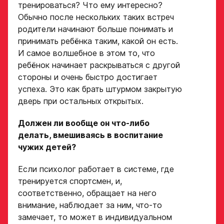
тренироваться? Что ему интересно?
Название школы /
Обычно после нескольких таких встреч
если опыта игры нет,
команды, за которую
родители начинают больше понимать и
оставьте это поле пустым
играет спортсмен
принимать ребёнка таким, какой он есть.
в настоящее время
СПАСИБО ЗА ЗАЯВКУ!
ФИО законного
И самое волшебное в этом то, что
представителя
ребёнок начинает раскрываться с другой
Если данные ученика соответствуют
стороны и очень быстро достигает
требованиям для обучения в Академии, мы
Хват клюшки
свяжемся с вами в течение 5 рабочих дней.
успеха. Это как брать штурмом закрытую
Номер телефона
дверь при остальных открытых.
законного
Ok
представителя
Должен ли вообще он что-либо
Нарезки игровых смен
делать, вмешиваясь в воспитание
в двух крайних играх
чужих детей?
Поместите в строку ответа
Нажимая кнопку
Если психолог работает в системе, где
ссылку на облачное
«Отправить»,
тренируется спортсмен, и,
хранилище, на которое
вы принимаете
соответственно, обращает на него
загружены видео
условия
внимание, наблюдает за ним, что-то
обработки
Игровой номер
персональных
замечает, то может в индивидуальном