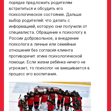
данных
порядке предложить родителям
Ассоциации
встретиться и обсудить его
ХК Авангард
психологическое состояние. Дальше
ФИО законного
представителя
выбор родителей: что делать с
Отправленная заявка
информацией, которую они получили от
попадает в базу
специалиста. Обращение к психологу в
скаутского отдела
Академии «Авангард»
России добровольное, а внедрение
Номер телефона
психолога в личные или семейные
законного
В случае положительного
представителя
отношения без согласия клиента
ответа с законным
представителем игрока
противоречит этике психологической
свяжутся по указанному
помощи. Если жизни ребёнка ничего не
в заявке номеру!
угрожает, то психолог не вмешивается в
Нажимая кнопку
процесс его воспитания.
«Отправить»,
вы принимаете
Отправить
условия
обработки
персональных
данных
Ассоциации