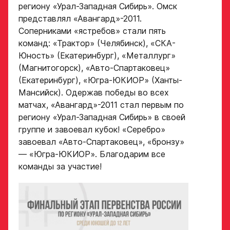
региону «Урал-Западная Сибирь». Омск
представлял «Авангард»-2011.
Соперниками «ястребов» стали пять
Дата рождения игрока
Заявка
полностью
команд: «Трактор» (Челябинск), «СКА-
Юность» (Екатеринбург), «Металлург»
на просмотр
(Магнитогорск), «Авто-Спартаковец»
в Хоккейную
(Екатеринбург), «Югра-ЮКИОР» (Ханты-
Рост игрока
Академию
Мансийск). Одержав победы во всех
матчах, «Авангард»-2011 стал первым по
«Авангард»
региону «Урал-Западная Сибирь» в своей
Вес игрока
группе и завоевал кубок! «Серебро»
ФИО игрока
завоевал «Авто-Спартаковец», «бронзу»
— «Югра-ЮКИОР». Благодарим все
команды за участие!
Амплуа игрока
Дата рождения игрока
полностью
Ссылка на профиль
игрока на сайте r-
Рост, вес игрока