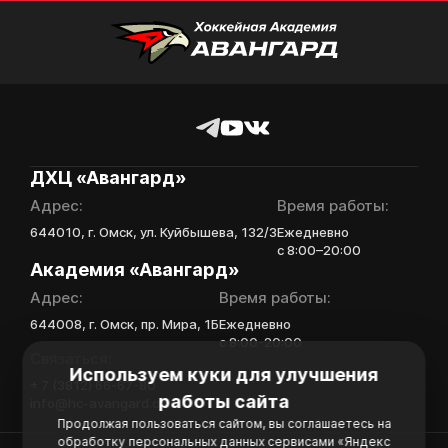
Нажимая кнопку
«Отправить»,
вы принимаете
Отправить
условия
обработки
персональных
данных
Ассоциации
ДХЦ «Авангард»
ХК Авангард
Адрес:
Время работы:
Отправленная заявка
644010, г. Омск, ул. Куйбышева, 132/3
Ежедневно
попадает в базу
с 8:00–20:00
Академия «Авангард»
скаутского отдела
Академии «Авангард»
Адрес:
Время работы:
В случае положительного
644008, г. Омск, пр. Мира, 1Б
Ежедневно
ответа с законным
с 8:00-20:00
Связаться:
представителем игрока
Используем куки для улучшения
свяжутся по указанному
+ 7 (3812) 66-67-80
в заявке номеру!
работы сайта
info@hc-avangard.com
Продолжая пользоваться сайтом, вы соглашаетесь на
обработку персональных данных сервисами «Яндекс