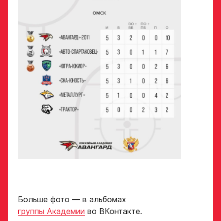
hockey или trackhockey
Обращаем внимание: опыт
Опыт игры в хоккей
выступления в Первенстве
России среди федеральных
округов (
https://fhr.ru/hockey-
of-russia/docs/youthcomp/
))
обязателен для тех, кто
Амплуа игрока
подаёт заявку.
Название школы /
если опыта игры нет,
команды, за которую
оставьте это поле пустым
играет спортсмен
в настоящее время
СПАСИБО ЗА ЗАЯВКУ!
ФИО законного
представителя
Если данные ученика соответствуют
требованиям для обучения в Академии, мы
Хват клюшки
свяжемся с вами в течение 5 рабочих дней.
Номер телефона
законного
Больше фото — в альбомах
Ok
представителя
группы Академии
во ВКонтакте.
Нарезки игровых смен