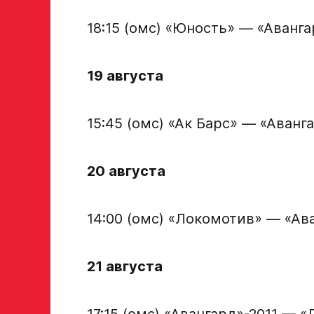
Дата рождения игрока полностью
18:15 (омс) «Юность» — «Аванга
19 августа
Рост, вес игрока
15:45 (омс) «Ак Барс» — «Аванг
Опыт игры в хоккей
20 августа
Амплуа игрока
14:00 (омс) «Локомотив» — «Ав
если опыта игры нет, оставьте это поле пустым
21 августа
ФИО законного представителя
17:15 (омс) «Авангард»-2011 — 