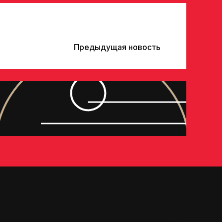
опадает в базу скаутского отдела Академии
го ответа с законным представителем игрока
у в заявке номеру!
Предыдущая новость
Отправить