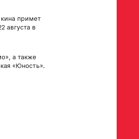
росмотр в Хоккейную
ыкина примет
Авангард»
2 августа в
 игроков 2008–2014 гг. р.
р закрыт
о», а также
кая «Юность».
а полностью