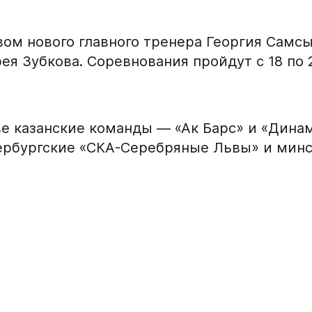
Заявка на п
вом нового главного тренера Георгия Самс
Академию «
ея Зубкова. Соревнования пройдут с 18 по 2
Форма только для
2007 г. р. — набо
ФИО игрока
е казанские команды — «Ак Барс» и «Динам
ербургские «СКА-Серебряные Львы» и минс
Дата рождения игрок
кейную
Рост игрока
Вес игрока