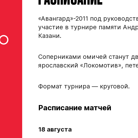
«Авангард»-2011 под руководст
участие в турнире памяти Андр
Казани.
Соперниками омичей станут дв
ярославский «Локомотив», пет
Формат турнира — круговой.
Заявка на просмотр в Хок
Академию «Авангард»
Расписание матчей
ФИО игрока
18 августа