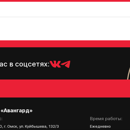
Отправленная заявка п
«Авангард»
В случае положительно
свяжутся по указанном
ас в соцсетях:
 «Авангард»
с:
Время работы:
, г. Омск, ул. Куйбышева, 132/3
Ежедневно