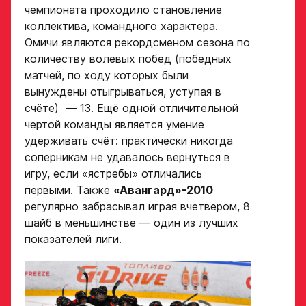
чемпионата проходило становление
коллектива, командного характера.
Омичи являются рекордсменом сезона по
Заявка
количеству волевых побед (победных
на просмотр
матчей, по ходу которых были
вынуждены отыгрываться, уступая в
в Хоккейную
счёте) — 13. Ещё одной отличительной
Академию
чертой команды является умение
«Авангард»
удерживать счёт: практически никогда
соперникам не удавалось вернуться в
Форма только
игру, если «ястребы» отличались
для игроков 2008–
первыми. Также
«Авангард»-2010
2014 гг. р.
регулярно забрасывал играя вчетвером, 8
2007 г. р. — набор
шайб в меньшинстве — один из лучших
закрыт
показателей лиги.
ФИО игрока