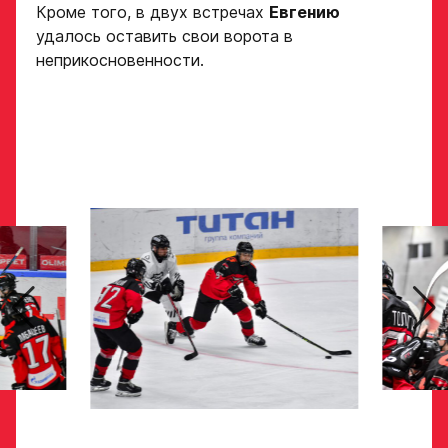
Кроме того, в двух встречах
Евгению
Обращаем внимание: опыт
Опыт игры в хоккей
удалось оставить свои ворота в
выступления в Первенстве
неприкосновенности.
России среди федеральных
округов (
https://fhr.ru/hockey-
of-russia/docs/youthcomp/
))
обязателен для тех, кто
Амплуа игрока
подаёт заявку.
Название школы /
если опыта игры нет,
команды, за которую
оставьте это поле пустым
играет спортсмен
в настоящее время
СПАСИБО ЗА ЗАЯВКУ!
ФИО законного
представителя
Если данные ученика соответствуют
требованиям для обучения в Академии, мы
Хват клюшки
свяжемся с вами в течение 5 рабочих дней.
Номер телефона
законного
Ok
представителя
Нарезки игровых смен
в двух крайних играх