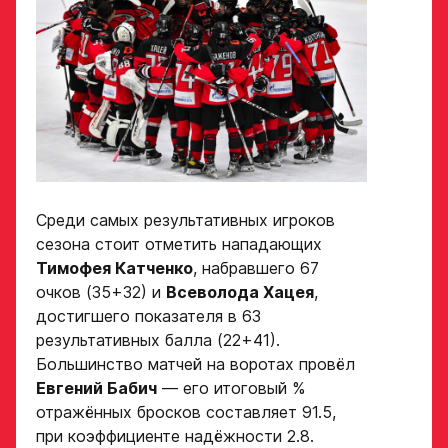
Дата рождения игрока
Заявка
полностью
на просмотр
в Хоккейную
Рост игрока
Академию
«Авангард»
Вес игрока
ФИО игрока
Среди самых результативных игроков
сезона стоит отметить нападающих
Тимофея Катченко
, набравшего 67
Амплуа игрока
очков (35+32) и
Всеволода Хацея
,
Дата рождения игрока
полностью
достигшего показателя в 63
результативных балла (22+41).
Большинство матчей на воротах провёл
Ссылка на профиль
Евгений Бабич
— его итоговый %
игрока на сайте r-
Рост, вес игрока
hockey или trackhockey
отражённых бросков составляет 91.5,
при коэффициенте надёжности 2.8.