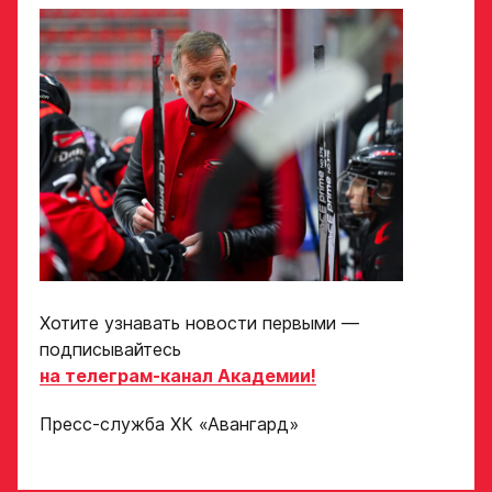
«Отправить»,
вы принимаете
Отправить
условия
обработки
персональных
данных
Ассоциации
ХК Авангард
Отправленная заявка
попадает в базу
скаутского отдела
Академии «Авангард»
В случае положительного
Хотите узнавать новости первыми —
ответа с законным
подписывайтесь
представителем игрока
свяжутся по указанному
на телеграм-канал Академии!
в заявке номеру!
Пресс-служба ХК «Авангард»
Отправить