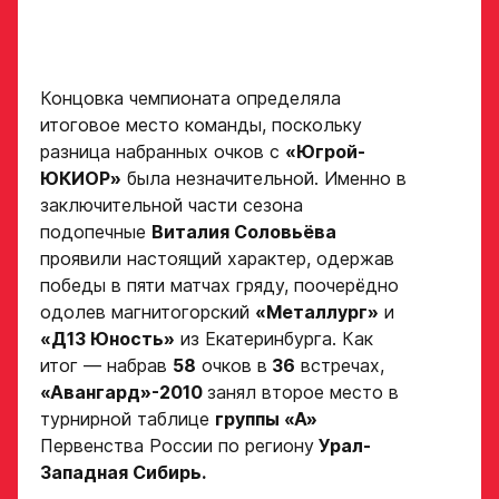
Поместите в строку ответа
Нажимая кнопку
ссылку на облачное
«Отправить»,
хранилище, на которое
вы принимаете
загружены видео
условия
Концовка чемпионата определяла
обработки
Игровой номер
итоговое место команды, поскольку
персональных
данных
разница набранных очков с
«Югрой-
Ассоциации
ЮКИОР»
была незначительной. Именно в
ХК Авангард
заключительной части сезона
ФИО законного
подопечные
Виталия Соловьёва
представителя
Отправленная заявка
проявили настоящий характер, одержав
попадает в базу
победы в пяти матчах гряду, поочерёдно
скаутского отдела
одолев магнитогорский
«Металлург»
и
Академии «Авангард»
Номер телефона
«Д13 Юность»
из Екатеринбурга. Как
законного
В случае положительного
итог — набрав
58
очков в
36
встречах,
представителя
ответа с законным
«Авангард»-2010
занял второе место в
представителем игрока
турнирной таблице
группы «А»
свяжутся по указанному
в заявке номеру!
Первенства России по региону
Урал-
Западная Сибирь.
Нажимая кнопку