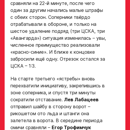
Заявка
сравняли на 22-й минуте, после чего
один за другим начались малые штрафы
на просмотр
с обеих сторон. Соперники твёрдо
в Хоккейную
отрабатывали в обороне, и только на
Академию
шестое удаление подряд (три ЦСКА, три
«Авангард»
«Авангарда») ситуация изменилась – увы,
численное преимущество реализовали
«красно-синие». И ближе к концовке
Форма только
для игроков 2008–
забросили ещё одну. Отрезок остался за
2014 гг. р.
ЦСКА – 1:3.
2007 г. р. — набор
На старте третьего «ястребы» вновь
закрыт
перехватили инициативу, закрепившись в
ФИО игрока
зоне соперника, и спустя три минуты
сократили отставание.
Лев Лабацеев
отправил шайбу в сторону ворот –
рикошетом ото льда и штанги она
Дата рождения игрока
Заявка
залетела в ворота. В середине периода
полностью
омичи сравняли –
Егор Трофимчук