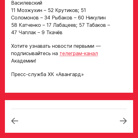
персональных
Василевский
данных
11 Мозжухин – 52 Крутиков; 51
Ассоциации
Соломонов – 34 Рыбаков – 60 Никулин
ХК Авангард
58 Катченко – 17 Лабацеев; 57 Табаков –
47 Чаплак – 9 Ткачёв
Отправленная заявка
попадает в базу
Хотите узнавать новости первыми —
скаутского отдела
подписывайтесь на
телеграм-канал
Академии «Авангард»
Академии!
В случае положительного
ответа с законным
Пресс-служба ХК «Авангард»
представителем игрока
свяжутся по указанному
в заявке номеру!
Отправить