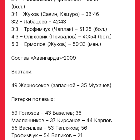
условия
(бол.)
обработки
Игровой номер
персональных
3:1 – Жуков (Савин, Кацуро) – 38:46
данных
3:2 – Лабацеев – 42:43
Ассоциации
3:3 – Трофимчук (Чаплак) – 51:25 (бол.)
ХК Авангард
4:3 – Ольховик (Привалов) – 40:54 (бол.)
ФИО законного
представителя
5:3 – Ермолов (Жуков) – 59:33 (мен.)
Отправленная заявка
попадает в базу
Состав «Авангарда»-2009
скаутского отдела
Академии «Авангард»
Номер телефона
Вратари:
законного
В случае положительного
представителя
ответа с законным
49 Жерносеков (запасной – 35 Мухачёв)
представителем игрока
свяжутся по указанному
Пятёрки полевых:
в заявке номеру!
Нажимая кнопку
59 Голозов – 43 Базелев; 36
«Отправить»,
Масленников – 37 Кирсанов – 44 Карпов
вы принимаете
Отправить
55 Васильев – 53 Тепляков; 56
условия
Трофимчук – 54 Беликов – 21
обработки