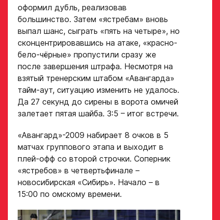
на просмотр
оформил дубль, реализовав
в Хоккейную
большинство. Затем «ястребам» вновь
Рост игрока
Академию
выпал шанс, сыграть «пять на четыре», но
сконцентрировавшись на атаке, «красно-
«Авангард»
бело-чёрные» пропустили сразу же
Вес игрока
после завершения штрафа. Несмотря на
ФИО игрока
взятый тренерским штабом «Авангарда»
тайм-аут, ситуацию изменить не удалось.
Да 27 секунд до сирены в ворота омичей
Амплуа игрока
Дата рождения игрока
залетает пятая шайба. 3:5 – итог встречи.
полностью
«Авангард»-2009 набирает 8 очков в 5
матчах группового этапа и выходит в
Ссылка на профиль
игрока на сайте r-
плей-офф со второй строчки. Соперник
Рост, вес игрока
hockey или trackhockey
«ястребов» в четвертьфинале –
новосибирская «Сибирь». Начало – в
15:00 по омскому времени.
Обращаем внимание: опыт
Опыт игры в хоккей
выступления в Первенстве
России среди федеральных