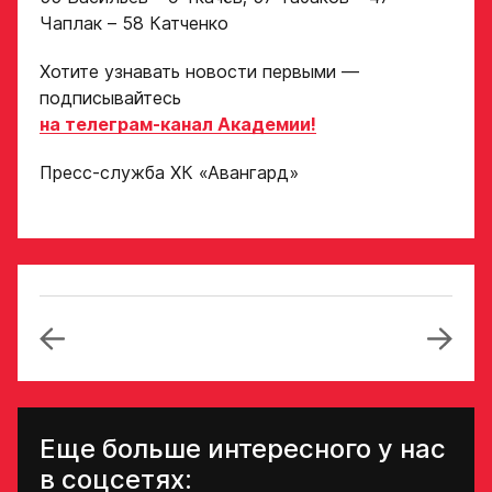
Ассоциации
ХК Авангард
Чаплак – 58 Катченко
Хотите узнавать новости первыми —
Отправленная заявка
подписывайтесь
попадает в базу
скаутского отдела
на телеграм-канал Академии!
Академии «Авангард»
Пресс-служба ХК «Авангард»
В случае положительного
ответа с законным
представителем игрока
свяжутся по указанному
в заявке номеру!
Отправить
Еще больше интересного у нас
в соцсетях: