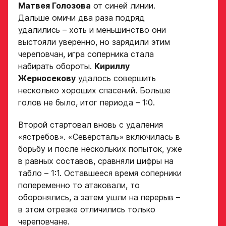
Матвея Голозова
от синей линии.
в Хоккейную
Дальше омичи два раза подряд
Академию
удалились – хоть и меньшинство они
выстояли уверенно, но зарядили этим
«Авангард»
череповчан, игра соперника стала
набирать обороты.
Кириллу
Форма только
Жерносекову
удалось совершить
для игроков 2008–
несколько хороших спасений. Больше
2014 гг. р.
голов не было, итог периода – 1:0.
2007 г. р. — набор
закрыт
Второй стартовал вновь с удаления
«ястребов». «Северсталь» включилась в
ФИО игрока
борьбу и после нескольких попыток, уже
в равных составов, сравняли цифры на
табло – 1:1. Оставшееся время соперники
Дата рождения игрока
попеременно то атаковали, то
Заявка
полностью
оборонялись, а затем ушли на перерыв –
на просмотр
в этом отрезке отличились только
в Хоккейную
череповчане.