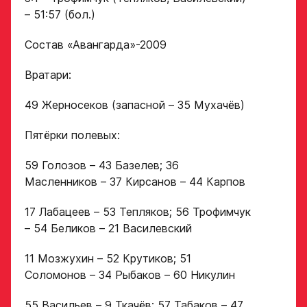
персональных
– 51:57 (бол.)
данных
Ассоциации
ХК Авангард
Состав «Авангарда»-2009
ФИО законного
представителя
Вратари:
Отправленная заявка
попадает в базу
скаутского отдела
49 Жерносеков (запасной – 35 Мухачёв)
Академии «Авангард»
Номер телефона
Пятёрки полевых:
законного
В случае положительного
представителя
ответа с законным
59 Голозов – 43 Базелев; 36
представителем игрока
свяжутся по указанному
Масленников – 37 Кирсанов – 44 Карпов
в заявке номеру!
17 Лабацеев – 53 Тепляков; 56 Трофимчук
Нажимая кнопку
– 54 Беликов – 21 Василевский
«Отправить»,
вы принимаете
Отправить
условия
11 Мозжухин – 52 Крутиков; 51
обработки
Соломонов – 34 Рыбаков – 60 Никулин
персональных
данных
55 Васильев – 9 Ткачёв; 57 Табаков – 47