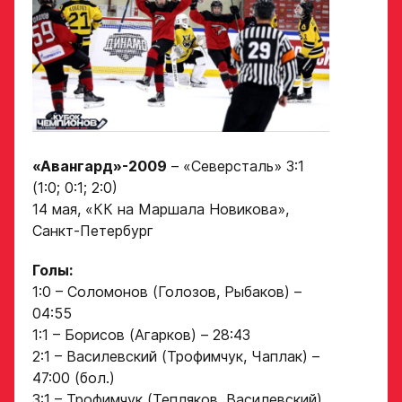
Амплуа игрока
подаёт заявку.
Название школы /
если опыта игры нет,
команды, за которую
оставьте это поле пустым
играет спортсмен
в настоящее время
СПАСИБО ЗА ЗАЯВКУ!
ФИО законного
представителя
Если данные ученика соответствуют
требованиям для обучения в Академии, мы
«Авангард»-2009
– «Северсталь» 3:1
Хват клюшки
свяжемся с вами в течение 5 рабочих дней.
(1:0; 0:1; 2:0)
Номер телефона
14 мая, «КК на Маршала Новикова»,
законного
Ok
Санкт-Петербург
представителя
Нарезки игровых смен
в двух крайних играх
Голы:
1:0 – Соломонов (Голозов, Рыбаков) –
04:55
Поместите в строку ответа
Нажимая кнопку
ссылку на облачное
1:1 – Борисов (Агарков) – 28:43
«Отправить»,
хранилище, на которое
вы принимаете
2:1 – Василевский (Трофимчук, Чаплак) –
загружены видео
условия
47:00 (бол.)
обработки
Игровой номер
3:1 – Трофимчук (Тепляков, Василевский)