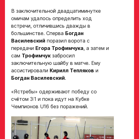
Рост игрока
Академию
В заключительной двадцатиминутке
«Авангард»
омичам удалось определить ход
встречи, отличившись дважды в
Вес игрока
ФИО игрока
большинстве. Сперва
Богдан
Василевский
поразил ворота с
передачи
Егора Трофимчука
, а затем и
Амплуа игрока
сам
Трофимчук
забросил
Дата рождения игрока
полностью
заключительную шайбу в матче. Ему
ассистировали
Кирилл Тепляков
и
Богдан Василевский
.
Ссылка на профиль
игрока на сайте r-
Рост, вес игрока
«Ястребы» одерживают победу со
hockey или trackhockey
счётом 3:1 и пока идут на Кубке
Чемпионов U16 без поражений.
Обращаем внимание: опыт
Опыт игры в хоккей
выступления в Первенстве
России среди федеральных
округов (
https://fhr.ru/hockey-
of-russia/docs/youthcomp/
))
обязателен для тех, кто