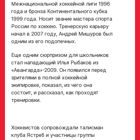
Межнациональной хоккейной лиги 1996
года и бронза Континентального кубка
Амплуа игрока
Дата рождения игрока
1999 года. Носит звание мастера спорта
полностью
России по хоккею. Тренерскую карьеру
начал в 2007 году, Андрей Мишуров был
Ссылка на профиль
одним из его подопечных.
игрока на сайте r-
Рост, вес игрока
hockey или trackhockey
Еще одним сюрпризом для школьников
стал нападающий Илья Рыбаков из
Обращаем внимание: опыт
«Авангарда»-2009. Он появился перед
Опыт игры в хоккей
выступления в Первенстве
зрителями в полной хоккейной
России среди федеральных
экипировке, показал, из чего она
округов (
https://fhr.ru/hockey-
of-russia/docs/youthcomp/
))
состоит, и рассказал, как проходят
обязателен для тех, кто
Амплуа игрока
тренировки.
подаёт заявку.
Название школы /
если опыта игры нет,
команды, за которую
оставьте это поле пустым
играет спортсмен
Хоккеистов сопровождали талисман
в настоящее время
СПАСИБО ЗА ЗАЯВКУ!
ФИО законного
клуба Ястреб и участницы группы
представителя