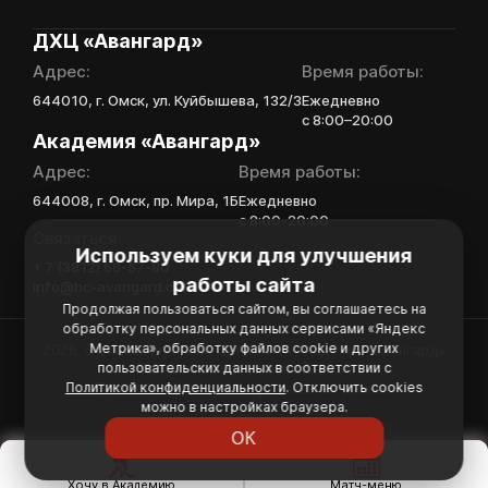
В случае положительного
ДХЦ «Авангард»
ответа с законным
Адрес:
Время работы:
представителем игрока
свяжутся по указанному
644010, г. Омск, ул. Куйбышева, 132/3
Ежедневно
в заявке номеру!
с 8:00–20:00
Академия «Авангард»
Адрес:
Время работы:
Отправить
644008, г. Омск, пр. Мира, 1Б
Ежедневно
с 8:00-20:00
Связаться:
Используем куки для улучшения
+ 7 (3812) 66-67-80
работы сайта
info@hc-avangard.com
Продолжая пользоваться сайтом, вы соглашаетесь на
обработку персональных данных сервисами «Яндекс
Метрика», обработку файлов cookie и других
2026. Официальный сайт Хоккейной Академии «Авангард»
пользовательских данных в соответствии с
Политика конфиденциальности
Политикой конфиденциальности
. Отключить cookies
Политика обработки персональных данных
можно в настройках браузера.
ОК
Хочу в Академию
Матч-меню