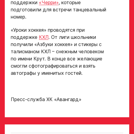
поддержки
«Черри»
, которые
Если данные ученика соответствуют
подготовили для встречи танцевальный
требованиям для обучения в Академии, мы
Хват клюшки
номер.
свяжемся с вами в течение 5 рабочих дней.
Номер телефона
«Уроки хоккея» проводятся при
законного
Ok
представителя
поддержке
КХЛ
. От лиги школьники
Нарезки игровых смен
получили «Азбуки хоккея» и стикеры с
в двух крайних играх
талисманом КХЛ – снежным человеком
по имени Крут. В конце все желающие
Поместите в строку ответа
смогли сфотографироваться и взять
Нажимая кнопку
ссылку на облачное
«Отправить»,
автографы у именитых гостей.
хранилище, на которое
вы принимаете
загружены видео
условия
обработки
Игровой номер
персональных
Пресс-служба ХК «Авангард»
данных
Ассоциации
ХК Авангард
ФИО законного
представителя
Отправленная заявка
попадает в базу