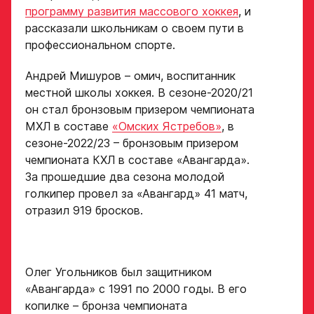
Форма только
программу развития массового хоккея
, и
для игроков 2008–
рассказали школьникам о своем пути в
2014 гг. р.
профессиональном спорте.
2007 г. р. — набор
закрыт
Андрей Мишуров – омич, воспитанник
местной школы хоккея. В сезоне-2020/21
ФИО игрока
он стал бронзовым призером чемпионата
МХЛ в составе
«Омских Ястребов»
, в
сезоне-2022/23 – бронзовым призером
Дата рождения игрока
чемпионата КХЛ в составе «Авангарда».
Заявка
полностью
За прошедшие два сезона молодой
на просмотр
голкипер провел за «Авангард» 41 матч,
в Хоккейную
отразил 919 бросков.
Рост игрока
Академию
«Авангард»
Олег Угольников был защитником
Вес игрока
ФИО игрока
«Авангарда» с 1991 по 2000 годы. В его
копилке – бронза чемпионата