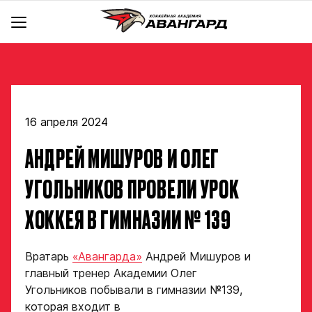
АКАДЕМИЯ
КОМАНДА
Об Академии
BACKYARD
Команды
Инфраструктура
Руководство
Документы
16 апреля 2024
Тренерский штаб
Школа чир спорта «Черри»
hawk.ru
АНДРЕЙ МИШУРОВ И ОЛЕГ
Крылья
Отдел скаутинга
Новости
Ястребы
Магазин
Отдел по хоккейным операциям
Контакты
УГОЛЬНИКОВ ПРОВЕЛИ УРОК
Заявка
Отдел цифрового анализа и видеоаналитики
Стать партнером
ХОККЕЯ В ГИМНАЗИИ № 139
на просмотр
Медицинский департамент
Детский сайт КХЛ
в Хоккейную
Научно-методический отдел
Академия в соцсетях
Вратарь
«Авангарда»
Андрей Мишуров и
Академию
Учебно-воспитательный отдел
главный тренер Академии Олег
«Авангард»
Отдел психологического сопровождения
Угольников побывали в гимназии №139,
которая входит в