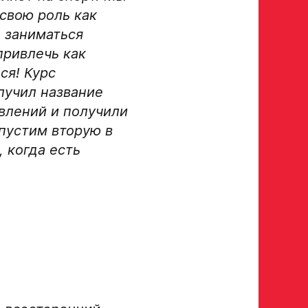
свою роль как
 в двух крайних играх
е заниматься
привлечь как
а ссылку на облачное хранилище, на которое загружены
ся! Курс
лучил название
авлений и получили
апустим вторую в
, когда есть
тавителя
нного представителя
условия обработки
Отправить», вы принимаете
нных Ассоциации ХК Авангард