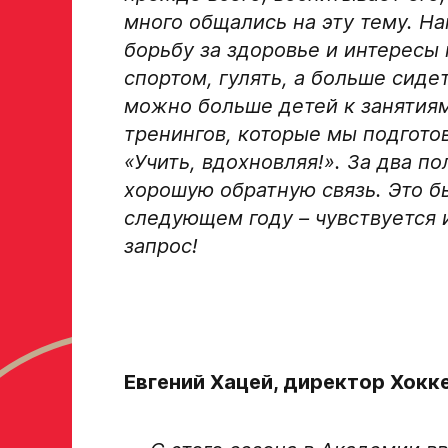
много общались на эту тему. Н
Номер телефона законного представителя
борьбу за здоровье и интересы
спортом, гулять, а больше сиде
можно больше детей к занятиям.
тренингов, которые мы подгото
Нажимая кнопку «Отправить», вы принимает
персональных данных Ассоциации ХК Ава
«Учить, вдохновляя!». За два 
хорошую обратную связь. Это б
Отправленная заявка попадает в базу скаутског
следующем году
– чувствуется 
«Авангард»
запрос!
В случае положительного ответа с законным пре
свяжутся по указанному в заявке номеру!
Отправить
Евгений Хацей, директор Хокк