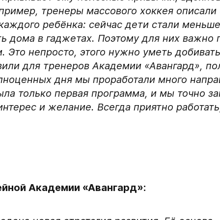
апример, тренеры массового хоккея описали 
Ok
Нарезки игровых смен
 каждого ребёнка: сейчас дети стали меньш
ть дома в гаджетах. Поэтому для них важно 
Поместите в строку ответ
 Это непросто, этого нужно уметь добивать
видео
вили для тренеров Академии «Авангард», по
условия обработки
е
нгард
Игровой номер
полноценных дня мы проработали много напр
ыла только первая программа, и мы точно з
о отдела Академии
интерес и желание. Всегда приятно работать
ФИО законного предс
дставителем игрока
Номер телефона зако
ейной Академии «Авангард»:
Нажимая кнопку «
персональных да