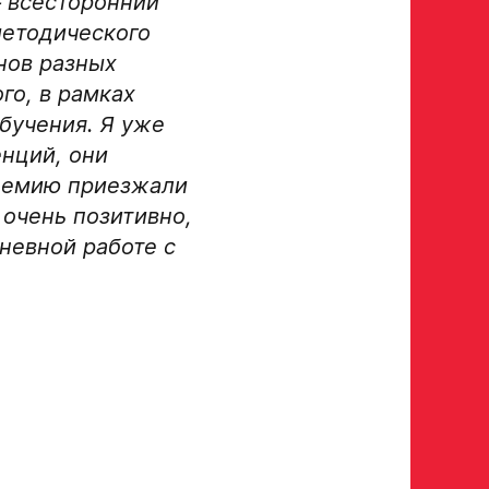
– всесторонний
методического
опадает в базу скаутского отдела Академии
нов разных
го, в рамках
го ответа с законным представителем игрока
бучения. Я уже
у в заявке номеру!
енций, они
адемию приезжали
очень позитивно,
Отправить
невной работе с