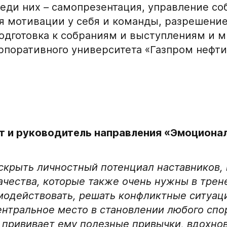
Вес игрока
реди них
–
самопрезентация, управление с
 мотивации у себя и команды, разрешение
одготовка к собраниям и выступлениям и мн
Амплуа игрока
рпоративного университета «Газпром нефт
Ссылка на профиль иг
Обращаем внимание: опыт
округов (
https://fhr.ru/ho
рт и руководитель направления «Эмоциона
подаёт заявку.
Название школы / ко
СПАСИБО ЗА ЗАЯВКУ!
в настоящее время
аскрыть личностный потенциал наставников,
Если данные ученика соответствуют
ачества, которые также очень нужны в трен
требованиям для обучения в Академии, мы
одействовать, решать конфликтные ситуаци
Хват клюшки
свяжемся с вами в течение 5 рабочих дней.
нтральное место в становлении любого спор
, прививает ему полезные привычки, вдохнов