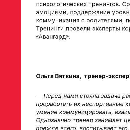
психологических тренингов. С
эмоциями, поддержание уровня
Дата рождения игрока полностью
коммуникация с родителями, п
Тренинги провели эксперты ко
«Авангард».
Рост, вес игрока
Опыт игры в хоккей
Ольга Вяткина, тренер-экспе
Амплуа игрока
—
Перед нами стояла задача р
проработать их неспортивные к
если опыта игры нет, оставьте это поле пустым
умение коммуницировать, взаим
ФИО законного представителя
Однозначно тренер занимает це
прежде всего, воспитывает его