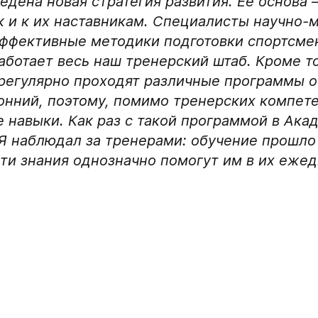
едена новая стратегия развития. Её основа 
ак и к их наставникам. Специалисты научно-
Отправленная заявка п
эффективные методики подготовки спортсме
«Авангард»
аботает весь наш тренерский штаб. Кроме то
В случае положительно
регулярно проходят различные программы о
свяжутся по указанном
ронний, поэтому, помимо тренерских компет
 навыки. Как раз с такой программой в Ак
Я наблюдал за тренерами: обучение прошло 
Эти знания однозначно помогут им в их ежед