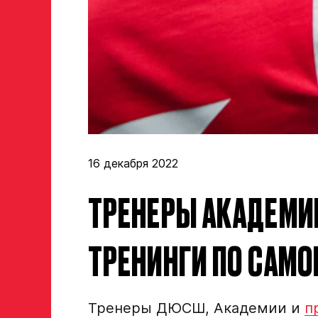
16 декабря 2022
ТРЕНЕРЫ АКАДЕМИ
Заявка на просмотр в Хок
ТРЕНИНГИ ПО САМ
Академию «Авангард»
ФИО игрока
Тренеры ДЮСШ, Академии и
п