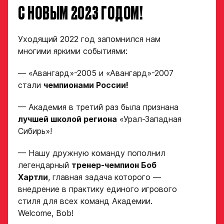
С НОВЫМ 2023 ГОДОМ!
Заявка
на просмотр
Уходящий 2022 год запомнился нам
многими яркими событиями:
в Хоккейную
Академию
— «Авангард»-2005 и «Авангард»-2007
«Авангард»
стали
чемпионами России!
— Академия в третий раз была признана
Форма только
лучшей школой региона
«Урал-Западная
для игроков 2008–
Сибирь»!
2014 гг. р.
2007 г. р. — набор
— Нашу дружную команду пополнил
закрыт
легендарный
тренер-чемпион Боб
ФИО игрока
Хартли
, главная задача которого —
внедрение в практику единого игрового
стиля для всех команд Академии.
Welcome, Bob!
Дата рождения игрока