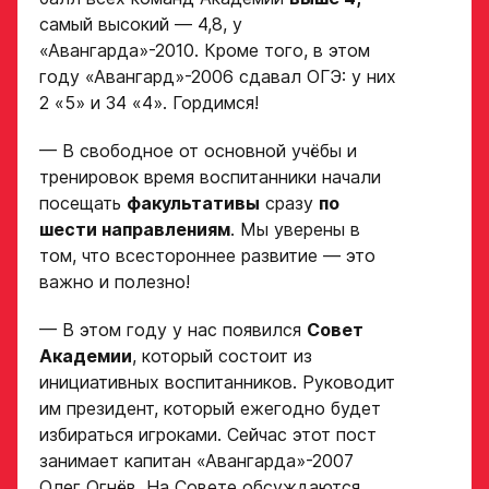
выступления в Первенстве
самый высокий — 4,8, у
России среди федеральных
округов (
https://fhr.ru/hockey-
«Авангарда»-2010. Кроме того, в этом
of-russia/docs/youthcomp/
))
году «Авангард»-2006 сдавал ОГЭ: у них
обязателен для тех, кто
Амплуа игрока
2 «5» и 34 «4». Гордимся!
подаёт заявку.
Название школы /
— В свободное от основной учёбы и
если опыта игры нет,
команды, за которую
тренировок время воспитанники начали
оставьте это поле пустым
играет спортсмен
посещать
факультативы
сразу
по
в настоящее время
СПАСИБО ЗА ЗАЯВКУ!
ФИО законного
шести направлениям
. Мы уверены в
представителя
Если данные ученика соответствуют
том, что всестороннее развитие — это
требованиям для обучения в Академии, мы
важно и полезно!
Хват клюшки
свяжемся с вами в течение 5 рабочих дней.
Номер телефона
— В этом году у нас появился
Совет
законного
Академии
, который состоит из
Ok
представителя
инициативных воспитанников. Руководит
Нарезки игровых смен
в двух крайних играх
им президент, который ежегодно будет
избираться игроками. Сейчас этот пост
занимает капитан «Авангарда»-2007
Поместите в строку ответа
Нажимая кнопку
Олег Огнёв. На Совете обсуждаются