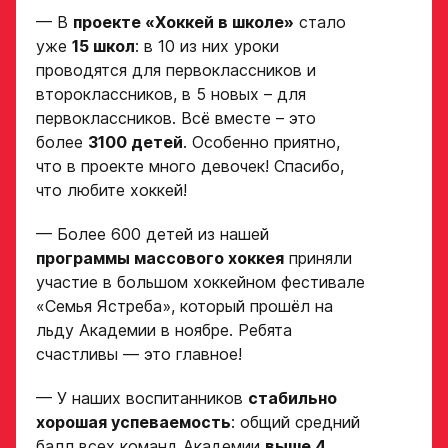
Заявка
полностью
— В
проекте «Хоккей в школе»
стало
на просмотр
уже
15 школ
: в 10 из них уроки
в Хоккейную
проводятся для первоклассников и
Рост игрока
второклассников, в 5 новых – для
Академию
первоклассников. Всё вместе – это
«Авангард»
более
3100 детей
. Особенно приятно,
что в проекте много девочек! Спасибо,
Вес игрока
ФИО игрока
что любите хоккей!
— Более 600 детей из нашей
Амплуа игрока
программы массового хоккея
приняли
Дата рождения игрока
полностью
участие в большом хоккейном фестивале
«Семья Ястреба», который прошёл на
льду Академии в ноябре. Ребята
Ссылка на профиль
счастливы — это главное!
игрока на сайте r-
Рост, вес игрока
hockey или trackhockey
— У наших воспитанников
стабильно
хорошая успеваемость
: общий средний
Обращаем внимание: опыт
балл всех команд Академии
выше 4,
Опыт игры в хоккей