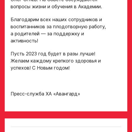
ссылку на облачное
«Отправить»,
вопросы жизни и обучения в Академии.
хранилище, на которое
вы принимаете
загружены видео
условия
обработки
Благодарим всех наших сотрудников и
Игровой номер
персональных
воспитанников за плодотворную работу,
данных
а родителей — за поддержку и
Ассоциации
активность!
ХК Авангард
ФИО законного
представителя
Пусть 2023 год будет в разы лучше!
Отправленная заявка
Желаем каждому крепкого здоровья и
попадает в базу
успехов! С Новым годом!
скаутского отдела
Академии «Авангард»
Номер телефона
законного
В случае положительного
представителя
ответа с законным
Пресс-служба ХА «Авангард»
представителем игрока
свяжутся по указанному
в заявке номеру!
Нажимая кнопку
«Отправить»,
вы принимаете
Отправить