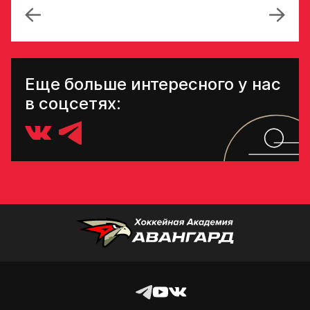
условия
обработки
персональных
данных
Ассоциации
ХК Авангард
Еще больше интересного у нас
в соцсетях:
Отправленная заявка
попадает в базу
скаутского отдела
Академии «Авангард»
В случае положительного
ответа с законным
представителем игрока
свяжутся по указанному
в заявке номеру!
Отправить