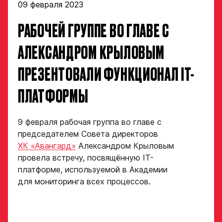
09 февраля 2023
РАБОЧЕЙ ГРУППЕ ВО ГЛАВЕ С
Заявка
АЛЕКСАНДРОМ КРЫЛОВЫМ
на просмотр
ПРЕЗЕНТОВАЛИ ФУНКЦИОНАЛ IT-
в Хоккейную
ПЛАТФОРМЫ
Академию
«Авангард»
9 февраля рабочая группа во главе с
Форма только
председателем Совета директоров
для игроков 2008–
ХК «Авангард»
Александром Крыловым
2014 гг. р.
провела встречу, посвящённую IT-
2007 г. р. — набор
платформе, используемой в Академии
закрыт
для мониторинга всех процессов.
ФИО игрока