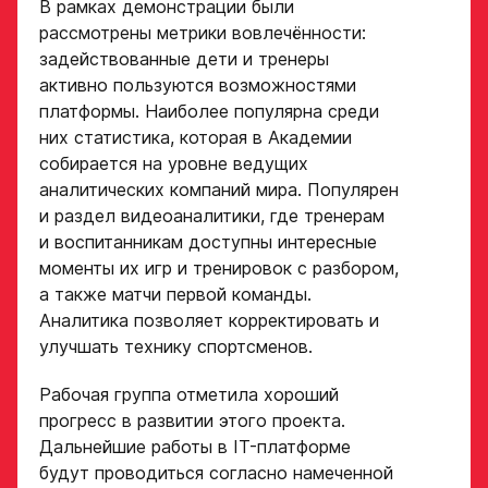
В рамках демонстрации были
рассмотрены метрики вовлечённости:
Дата рождения игрока
Заявка
полностью
задействованные дети и тренеры
активно пользуются возможностями
на просмотр
платформы. Наиболее популярна среди
в Хоккейную
них статистика, которая в Академии
Рост игрока
Академию
собирается на уровне ведущих
аналитических компаний мира. Популярен
«Авангард»
и раздел видеоаналитики, где тренерам
Вес игрока
и воспитанникам доступны интересные
ФИО игрока
моменты их игр и тренировок с разбором,
а также матчи первой команды.
Аналитика позволяет корректировать и
Амплуа игрока
Дата рождения игрока
улучшать технику спортсменов.
полностью
Рабочая группа отметила хороший
Ссылка на профиль
прогресс в развитии этого проекта.
игрока на сайте r-
Рост, вес игрока
Дальнейшие работы в IT-платформе
hockey или trackhockey
будут проводиться согласно намеченной