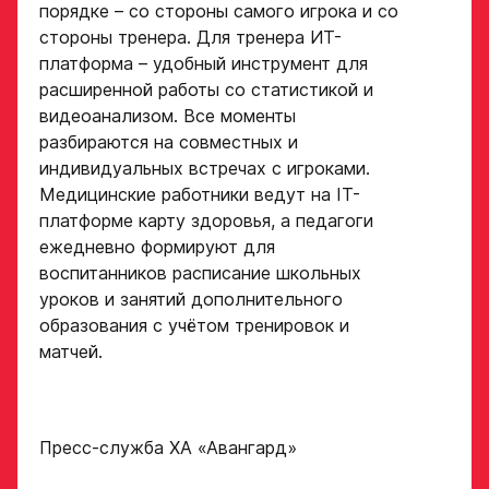
порядке – со стороны самого игрока и со
стороны тренера. Для тренера ИТ-
Поместите в строку ответа
Нажимая кнопку
ссылку на облачное
«Отправить»,
платформа – удобный инструмент для
хранилище, на которое
вы принимаете
расширенной работы со статистикой и
загружены видео
условия
видеоанализом. Все моменты
обработки
Игровой номер
персональных
разбираются на совместных и
данных
индивидуальных встречах с игроками.
Ассоциации
Медицинские работники ведут на IT-
ХК Авангард
платформе карту здоровья, а педагоги
ФИО законного
представителя
ежедневно формируют для
Отправленная заявка
воспитанников расписание школьных
попадает в базу
уроков и занятий дополнительного
скаутского отдела
Академии «Авангард»
образования с учётом тренировок и
Номер телефона
матчей.
законного
В случае положительного
представителя
ответа с законным
представителем игрока
свяжутся по указанному
в заявке номеру!
Пресс-служба ХА «Авангард»
Нажимая кнопку