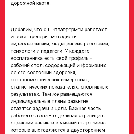
дорожной карте.
Обращаем внимание: опыт
Опыт игры в хоккей
выступления в Первенстве
России среди федеральных
округов (
https://fhr.ru/hockey-
Добавим, что с IT-платформой работают
of-russia/docs/youthcomp/
))
игроки, тренеры, методисты,
обязателен для тех, кто
Амплуа игрока
подаёт заявку.
видеоаналитики, медицинские работники,
психологи и педагоги. У каждого
Название школы /
если опыта игры нет,
воспитанника есть свой профиль –
команды, за которую
оставьте это поле пустым
играет спортсмен
рабочий стол, содержащий информацию
в настоящее время
СПАСИБО ЗА ЗАЯВКУ!
об его состоянии здоровья,
ФИО законного
представителя
антропометрических измерениях,
Если данные ученика соответствуют
статистических показателях, спортивных
требованиям для обучения в Академии, мы
результатах. Там же размещаются
Хват клюшки
свяжемся с вами в течение 5 рабочих дней.
индивидуальные планы развития,
Номер телефона
ставятся задачи и цели. Важная часть
законного
Ok
представителя
рабочего стола – отдельная страница с
Нарезки игровых смен
оценками навыков и умений спортсмена,
в двух крайних играх
которые выставляются в двустороннем