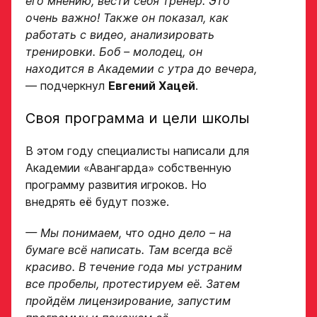
его мнению, вести себя тренер. Это
свяжутся по указанному
в заявке номеру!
очень важно! Также он показал, как
работать с видео, анализировать
тренировки. Боб – молодец, он
находится в Академии с утра до вечера,
Отправить
— подчеркнул
Евгений Хацей
.
Своя программа и цели школы
В этом году специалисты написали для
Академии «Авангарда» собственную
программу развития игроков. Но
внедрять её будут позже.
— Мы понимаем, что одно дело – на
бумаге всё написать. Там всегда всё
красиво. В течение года мы устраним
все пробелы, протестируем её. Затем
пройдём лицензирование, запустим