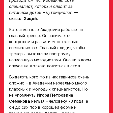
проводится тестирование. Есть
Номер телефона
законного
специалист, который следит за
Ok
представителя
питанием детей – нутрициолог,
—
Нарезки игровых смен
сказал
Хацей
.
в двух крайних играх
Естественно, в Академии работает и
Поместите в строку ответа
Нажимая кнопку
главный тренер. Он занимается
ссылку на облачное
«Отправить»,
контролем и развитием остальных
хранилище, на которое
вы принимаете
загружены видео
специалистов. Главный следит, чтобы
условия
тренеры выполняли программу,
обработки
Игровой номер
персональных
написанную методистами. Она ни в коем
данных
случае не должна ложиться в стол.
Ассоциации
ХК Авангард
Выделять кого-то из наставников очень
ФИО законного
представителя
сложно – в Академии нереально много
Отправленная заявка
классных и молодых специалистов. Но
попадает в базу
не упомянуть
Игоря Петровича
скаутского отдела
Семёнова
нельзя – человеку 73 года, а
Академии «Авангард»
Номер телефона
он до сих пор в хорошей форме и
законного
В случае положительного
представителя