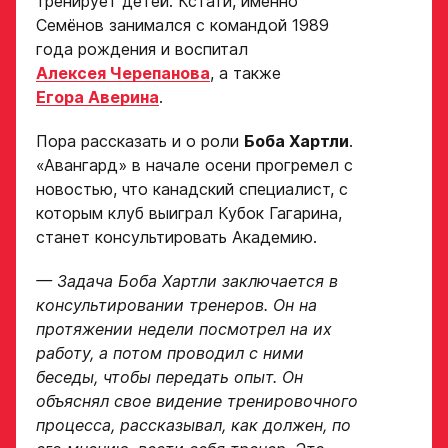
тренирует детей. Кстати, именно
ответа с законным
Семёнов занимался с командой 1989
представителем игрока
свяжутся по указанному
года рождения и воспитал
в заявке номеру!
Алексея Черепанова
, а также
Егора Аверина
.
Нажимая кнопку
«Отправить»,
вы принимаете
Пора рассказать и о роли
Боба Хартли
.
Отправить
условия
«Авангард» в начале осени прогремел с
обработки
новостью, что канадский специалист, с
персональных
данных
которым клуб выиграл Кубок Гагарина,
Ассоциации
станет консультировать Академию.
ХК Авангард
— Задача Боба Хартли заключается в
Отправленная заявка
консультировании тренеров. Он на
попадает в базу
протяжении недели посмотрел на их
скаутского отдела
работу, а потом проводил с ними
Академии «Авангард»
беседы, чтобы передать опыт. Он
В случае положительного
объяснял свое видение тренировочного
ответа с законным
процесса, рассказывал, как должен, по
представителем игрока