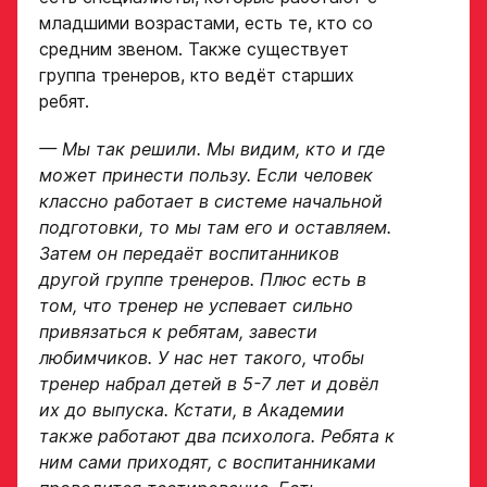
младшими возрастами, есть те, кто со
Ссылка на профиль
средним звеном. Также существует
игрока на сайте r-
Рост, вес игрока
группа тренеров, кто ведёт старших
hockey или trackhockey
ребят.
— Мы так решили. Мы видим, кто и где
Обращаем внимание: опыт
Опыт игры в хоккей
выступления в Первенстве
может принести пользу. Если человек
России среди федеральных
классно работает в системе начальной
округов (
https://fhr.ru/hockey-
подготовки, то мы там его и оставляем.
of-russia/docs/youthcomp/
))
обязателен для тех, кто
Амплуа игрока
Затем он передаёт воспитанников
подаёт заявку.
другой группе тренеров. Плюс есть в
Название школы /
том, что тренер не успевает сильно
если опыта игры нет,
команды, за которую
привязаться к ребятам, завести
оставьте это поле пустым
играет спортсмен
любимчиков. У нас нет такого, чтобы
в настоящее время
СПАСИБО ЗА ЗАЯВКУ!
ФИО законного
тренер набрал детей в 5-7 лет и довёл
представителя
их до выпуска. Кстати, в Академии
Если данные ученика соответствуют
также работают два психолога. Ребята к
требованиям для обучения в Академии, мы
Хват клюшки
ним сами приходят, с воспитанниками
свяжемся с вами в течение 5 рабочих дней.