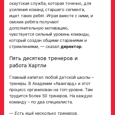
скаутская служба, которая точечно, для
усиления команд старшего сегмента,
ищет таких ребят. Играя вместе с ними, и
омские ребята получают
дополнительную мотивацию,
чувствуется сильный уровень команды,
который создан общими стараниями и
стремлениями, — сказал
директор
.
Заявка
на просмотр
Пять десятков тренеров и
работа Хартли
в Хоккейную
Академию
Главный капитал любой детской школы –
«Авангард»
тренеры. В Академии «Авангард» и этот
процесс организован на топ-уровне. Там
Форма только
трудится более 50 тренеров. На каждую
для игроков 2008–
команду – по два специалиста.
2014 гг. р.
2007 г. р. — набор
—
Есть ещё несколько тренеров,