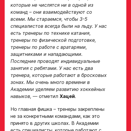
закрыт
которые не числятся ни в одной из
команд – они взаимодействуют со
ФИО игрока
всеми. Мы стараемся, чтобы 3-5
специалистов всегда были на льду. У нас
есть тренеры по технике катания,
Дата рождения игрока
тренеры по физической подготовке,
Заявка
полностью
тренеры по работе с вратарями,
защитниками и нападающими.
на просмотр
Последние проводят индивидуальные
в Хоккейную
занятия с ребятами. У нас есть два
Рост игрока
Академию
тренера, которые работают в бросковых
«Авангард»
зонах. Мы очень много времени в
Академии уделяем развитию хоккейных
Вес игрока
ФИО игрока
навыков,
— отметил
Хацей
.
Но главная фишка – тренеры закреплены
не за конкретными командами, как это
Амплуа игрока
Дата рождения игрока
принято в других школах. В Академии
полностью
есть специалисты, которые работают с